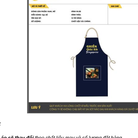
:
 áo sẽ thay đổi
theo chất liệu may và số lượng đặt hàng.