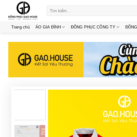
Skip
Tìm
to
kiếm:
content
Trang chủ
ÁO GIA ĐÌNH
ĐỒNG PHỤC CÔNG TY
ĐỒNG