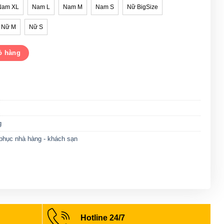
Nam XL
Nam L
Nam M
Nam S
Nữ BigSize
Nữ M
Nữ S
DNH017 số lượng
ỏ hàng
g
phục nhà hàng - khách sạn
Hotline 24/7