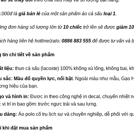
.000đ là
giá bán lẻ
của một sản phẩm áo cá sấu
loại 1
.
ng đơn hàng số lượng lớn từ
10 chiếc
trở lên sẽ được
giảm 1
ch hàng liên hệ hotline/zalo:
0886 883 555
để được tư vấn và b
tin chi tiết về sản phẩm
t liệu:
thun cá sấu (lacoste) 100% không xù lông, không bai, kh
 sắc:
Màu đổ quyền lực, nổi bật
. Ngoài màu như mẫu, Gạo H
ơng hiệu của bạn.
o và hình in:
Được in theo công nghệ in decal, chuyển nhiệt n
 vị trí in bao gồm: trước ngực trái và sau lưng.
u dáng:
Áo polo cổ trụ lịch sự và chuyên nghiệp, dễ phối với q
i khi đặt mua sản phẩm