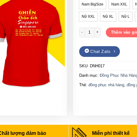
Nam BigSize
Nam XXL
Nữ XXL
Nữ XL
Nữ L
Đồng phục nhà hàng Gạo House 
Thêm vào gi
Chat Zalo
SKU:
DNH017
Danh mục:
Đồng Phục Nhà Hàn
Thẻ:
đồng phục nhà hàng
,
đồng 
Chất lượng đảm bảo
Miễn phí thiết kế