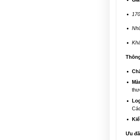
170
Nhữ
Khá
Thông 
Chấ
Màu
thư
Log
Các
Kiể
Ưu đã