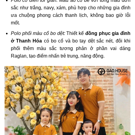
Polo cổ điển tối giản:
Mẫu áo cổ bẻ với tông màu đơn
sắc như trắng, navy, xám, phù hợp cho những gia đình
ưa chuộng phong cách thanh lịch, không bao giờ lỗi
mốt.
Polo phối màu cổ bo dệt:
Thiết kế
đồng phục gia đình
ở Thanh Hóa
có bo cổ và bo tay dệt sắc nét, đôi khi
phối thêm màu sắc tương phản ở phần vai dáng
Raglan, tạo điểm nhấn trẻ trung, năng động.