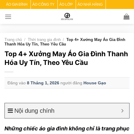
Skip
ÁO GIA ĐÌNH
ÁO CÔNG TY
ÁO LỚP
ÁO NHÀ HÀNG
to
content
Trang chủ
/
Thời trang gia đình
/
Top 4+ Xưởng May Áo Gia Đình
Thanh Hóa Uy Tín, Theo Yêu Cầu
Top 4+ Xưởng May Áo Gia Đình Thanh
Hóa Uy Tín, Theo Yêu Cầu
Đăng vào
8 Tháng 1, 2026
người đăng
House Gạo
Nội dung chính
Những chiếc áo gia đình không chỉ là trang phục