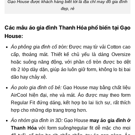
Gạo House được khách hàng biết tới là địa chỉ may đồ gia đình
đẹp, rẻ
Các mẫu áo gia đình Thanh Hóa phổ biến tại Gạo
House:
Áo phông gia đình cổ tròn:
Được may từ vải Cotton cao
cấp, thoáng mát. Thiết kế chủ yếu là dáng Oversize
hoặc suông năng động, với phần cổ tròn được bo dệt
rib 2 lớp dày dặn, giúp áo luôn giữ form, không lo bị bai
dão hay chảy xệ.
Áo polo gia đình cổ bẻ:
Gạo House may bằng chất liệu
AirCool hiện đại, nhẹ và mát. Áo được may theo form
Regular Fit đứng dáng, kết hợp bo lai lịch sự, rất thích
hợp cho những dịp trang trọng hơn.
Áo nhóm gia đình in 3D:
Gạo House
may áo gia đình ở
Thanh Hóa
với form suông/regular fit dễ mặc cho mọi