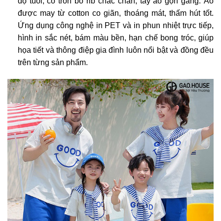
độ tuổi, cổ tròn bo rib chắc chắn, tay áo gọn gàng. Áo
được may từ cotton co giãn, thoáng mát, thấm hút tốt.
Ứng dụng công nghệ in PET và in phun nhiệt trực tiếp,
hình in sắc nét, bám màu bền, hạn chế bong tróc, giúp
họa tiết và thông điệp gia đình luôn nổi bật và đồng đều
trên từng sản phẩm.