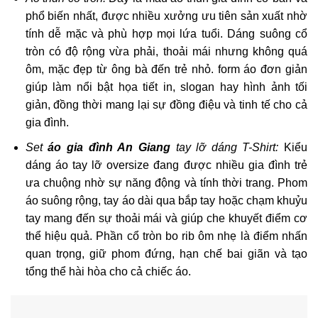
phổ biến nhất, được nhiều xưởng ưu tiên sản xuất nhờ
tính dễ mặc và phù hợp mọi lứa tuổi. Dáng suông cổ
tròn có độ rộng vừa phải, thoải mái nhưng không quá
ôm, mặc đẹp từ ông bà đến trẻ nhỏ. form áo đơn giản
giúp làm nổi bật họa tiết in, slogan hay hình ảnh tối
giản, đồng thời mang lại sự đồng điệu và tinh tế cho cả
gia đình.
Set
áo gia đình An Giang
tay lỡ dáng T-Shirt:
Kiểu
dáng áo tay lỡ oversize đang được nhiều gia đình trẻ
ưa chuộng nhờ sự năng động và tính thời trang. Phom
áo suông rộng, tay áo dài qua bắp tay hoặc chạm khuỷu
tay mang đến sự thoải mái và giúp che khuyết điểm cơ
thể hiệu quả. Phần cổ tròn bo rib ôm nhẹ là điểm nhấn
quan trọng, giữ phom đứng, hạn chế bai giãn và tạo
tổng thể hài hòa cho cả chiếc áo.