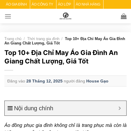
Skip
ÁO GIA ĐÌNH
ÁO CÔNG TY
ÁO LỚP
ÁO NHÀ HÀNG
to
content
Trang chủ
/
Thời trang gia đình
/
Top 10+ Địa Chỉ May Áo Gia Đình
An Giang Chất Lượng, Giá Tốt
Top 10+ Địa Chỉ May Áo Gia Đình An
Giang Chất Lượng, Giá Tốt
Đăng vào
28 Tháng 12, 2025
người đăng
House Gạo
Nội dung chính
Áo đồng phục gia đình không chỉ là trang phục mà còn là