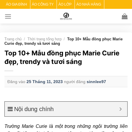
Skip
ÁO GIA ĐÌNH
ÁO CÔNG TY
ÁO LỚP
ÁO NHÀ HÀNG
to
content
Trang chủ
/
Thời trang tổng hợp
/
Top 10+ Mẫu đồng phục Marie
Curie đẹp, trendy và tươi sáng
Top 10+ Mẫu đồng phục Marie Curie
đẹp, trendy và tươi sáng
Đăng vào
25 Tháng 11, 2023
người đăng
sinnlee97
Nội dung chính
Trường Marie Curie là một trong những ngôi trường liên