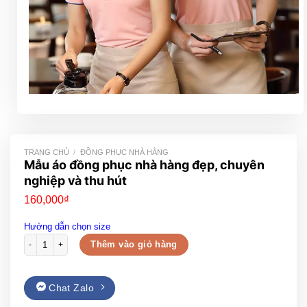
TRANG CHỦ
/
ĐỒNG PHỤC NHÀ HÀNG
Mẫu áo đồng phục nhà hàng đẹp, chuyên
nghiệp và thu hút
160,000
₫
Hướng dẫn chọn size
Mẫu áo đồng phục nhà hàng đẹp, chuyên nghiệp và thu hút số lượng
Thêm vào giỏ hàng
Chat Zalo