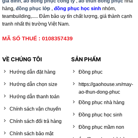
gia đình
,
áo đồng phục công ty
,
áo thun đồng phục
nhà
hàng,
đồng phục lớp
,
đồng phục học sinh
nhóm,
teambuilding,..... Đảm bảo uy tín chất lượng, giá thành cạnh
tranh nhất thị trường Việt Nam.
MÃ SỐ THUẾ : 0108357439
VỀ CHÚNG TÔI
SẢN PHẨM
Hướng dẫn đặt hàng
Đồng phục
Hướng dẫn chọn size
https://gaohouse.vn/may-
ao-thun-dong-phuc
Hướng dẫn thanh toán
Đồng phục nhà hàng
Chính sách vận chuyển
Đồng phục học sinh
Chính sách đổi trả hàng
Đồng phục mầm non
Chính sách bảo mật