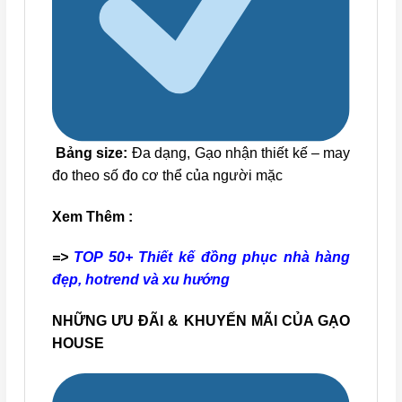
Bảng size:
Đa dạng, Gạo nhận thiết kế – may
đo theo số đo cơ thể của người mặc
Xem Thêm :
=>
TOP 50+ Thiết kế đồng phục nhà hàng
đẹp, hotrend và xu hướng
NHỮNG ƯU ĐÃI & KHUYẾN MÃI CỦA GẠO
HOUSE