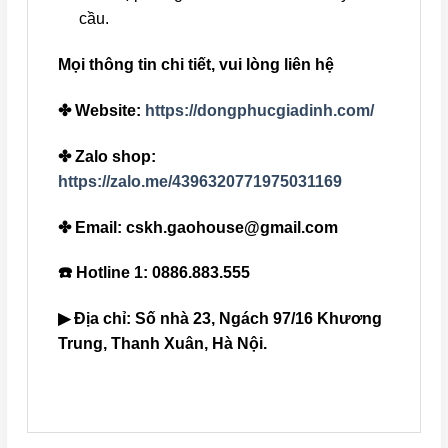
cầu.
Mọi thông tin chi tiết, vui lòng liên hệ
✤ Website:
https://dongphucgiadinh.com/
✤ Zalo shop:
https://zalo.me/4396320771975031169
✤ Email: cskh.gaohouse@gmail.com
☎️ Hotline 1: 0886.883.555
▶ Địa chỉ: Số nhà 23, Ngách 97/16 Khương
Trung, Thanh Xuân, Hà Nội.