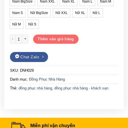
Nam BigSize
Nam XXL
Nam XL
Nam L
Nam M
Nam S
Nữ BigSize
Nữ XXL
Nữ XL
Nữ L
Nữ M
Nữ S
Đồng phục nhà hàng Gạo House DNH029 số lượng
Thêm vào giỏ hàng
Chat Zalo
SKU:
DNH029
Danh mục:
Đồng Phục Nhà Hàng
Thẻ:
đồng phục nhà hàng
,
đồng phục nhà hàng - khách sạn
Miễn phí vận chuyển