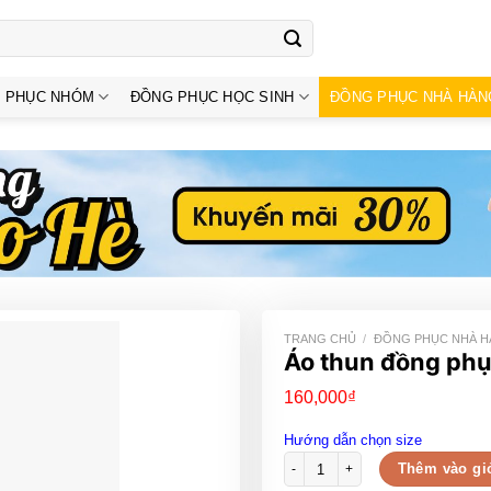
 PHỤC NHÓM
ĐỒNG PHỤC HỌC SINH
ĐỒNG PHỤC NHÀ HÀN
TRANG CHỦ
/
ĐỒNG PHỤC NHÀ 
Áo thun đồng phụ
160,000
₫
Hướng dẫn chọn size
Áo thun đồng phục nhà hàng có c
Thêm vào gi