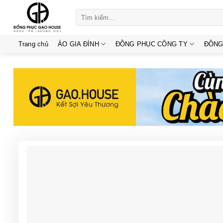
Skip
Tìm
to
kiếm:
content
Trang chủ
ÁO GIA ĐÌNH
ĐỒNG PHỤC CÔNG TY
ĐỒNG