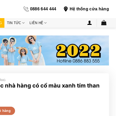
0886 644 444
Hệ thống cửa hàng
G
TIN TỨC
LIÊN HỆ
HÀNG
c nhà hàng có cổ màu xanh tím than
ổ màu xanh tím than số lượng
ỏ hàng