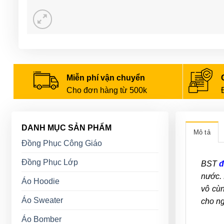
Miễn phí vận chuyển
Cho đơn hàng từ 500k
DANH MỤC SẢN PHẨM
Mô tả
Đồng Phục Công Giáo
Đồng Phục Lớp
BST
đ
nước. 
Áo Hoodie
vô cùn
Áo Sweater
cho ng
Áo Bomber