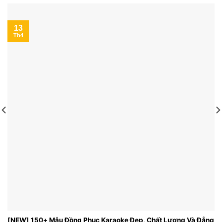
13
Th4
[NEW] 150+ Mẫu Đồng Phục Karaoke Đẹp, Chất Lượng Và Đẳng