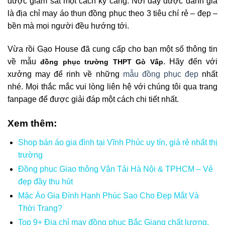
được giám sát một cách kỹ càng. Nơi đây được đánh giá
là địa chỉ may áo thun đồng phục theo 3 tiêu chí rẻ – đẹp –
bền mà mọi người đều hướng tới.
Vừa rồi Gạo House đã cung cấp cho bạn một số thông tin
về mẫu
. Hãy đến với
đồng phục trường THPT Gò Vấp
xưởng may để rinh về những
mẫu đồng phục đẹp
nhất
nhé. Mọi thắc mắc vui lòng liên hệ với chúng tôi qua trang
fanpage để được giải đáp một cách chi tiết nhất.
Xem thêm:
Shop bán áo gia đình tại Vĩnh Phúc uy tín, giá rẻ nhất thị
trường
Đồng phục Giao thông Vận Tải Hà Nội & TPHCM – Vẻ
đẹp đầy thu hút
Mặc Áo Gia Đình Hạnh Phúc Sao Cho Đẹp Mắt Và
Thời Trang?
Top 9+ Địa chỉ may đồng phục Bắc Giang chất lượng,