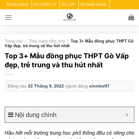
Skip
ÁO GIA ĐÌNH
ÁO CÔNG TY
ÁO LỚP
ÁO NHÀ HÀNG
to
content
Trang chủ
/
Thời trang tổng hợp
/
Top 3+ Mẫu đồng phục THPT Gò
Vấp đẹp, trẻ trung và thu hút nhất
Top 3+ Mẫu đồng phục THPT Gò Vấp
đẹp, trẻ trung và thu hút nhất
Đăng vào
22 Tháng 9, 2022
người đăng
sinnlee97
Nội dung chính
Hầu hết mỗi trường trung học phổ thông đều có riêng cho