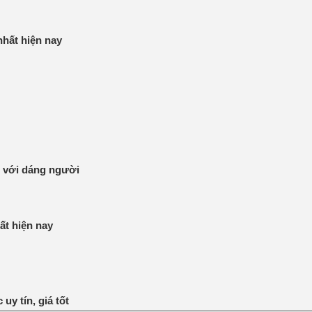
hất hiện nay
p với dáng người
ất hiện nay
y tín, giá tốt