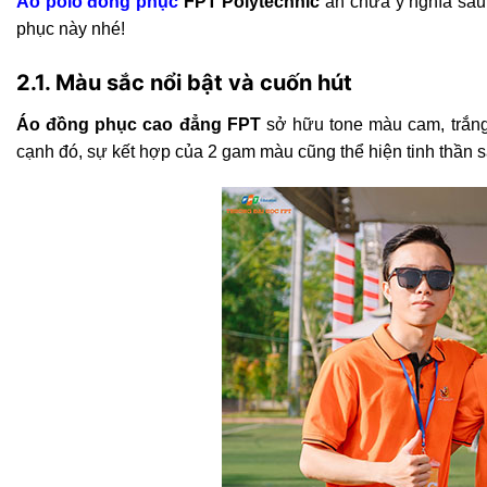
Áo polo đồng phục
FPT Polytechnic
ẩn chứa ý nghĩa sâu
phục này nhé!
2.1. Màu sắc nổi bật và cuốn hút
Áo đồng phục cao đẳng FPT
sở hữu tone màu cam, trắng 
cạnh đó, sự kết hợp của 2 gam màu cũng thể hiện tinh thần sá