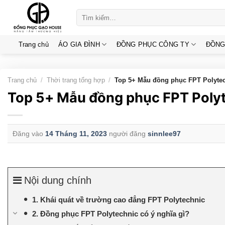
Skip
Tìm
to
kiếm:
content
Trang chủ
ÁO GIA ĐÌNH
ĐỒNG PHỤC CÔNG TY
ĐỒNG
Trang chủ
/
Thời trang tổng hợp
/
Top 5+ Mẫu đồng phục FPT Polytech
Top 5+ Mẫu đồng phục FPT Polyte
Đăng vào
14 Tháng 11, 2023
người đăng
sinnlee97
Nội dung chính
1. Khái quát về trường cao đẳng FPT Polytechnic
2. Đồng phục FPT Polytechnic có ý nghĩa gì?