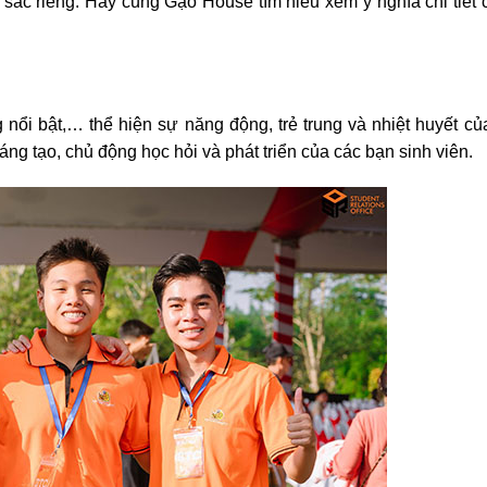
 sắc riêng. Hãy cùng Gạo House tìm hiểu xem ý nghĩa chi tiết
nổi bật,… thể hiện sự năng động, trẻ trung và nhiệt huyết của
ng tạo, chủ động học hỏi và phát triển của các bạn sinh viên.