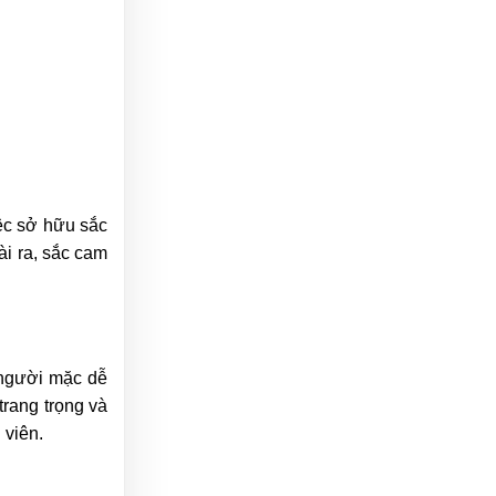
ệc sở hữu sắc
ài ra, sắc cam
 người mặc dễ
trang trọng và
 viên.