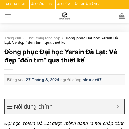
Skip
ÁO GIA ĐÌNH
ÁO CÔNG TY
ÁO LỚP
ÁO NHÀ HÀNG
to
content
Trang chủ
/
Thời trang tổng hợp
/
Đồng phục Đại học Yersin Đà
Lạt: Vẻ đẹp “đốn tim” qua thiết kế
Đồng phục Đại học Yersin Đà Lạt: Vẻ
đẹp “đốn tim” qua thiết kế
Đăng vào
27 Tháng 3, 2024
người đăng
sinnlee97
Nội dung chính
Đại học Yersin Đà Lạt
được mệnh danh là nơi chắp cánh