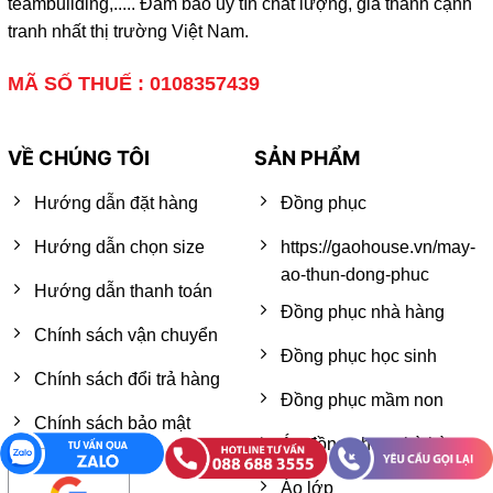
teambuilding,..... Đảm bảo uy tín chất lượng, giá thành cạnh
tranh nhất thị trường Việt Nam.
MÃ SỐ THUẾ : 0108357439
VỀ CHÚNG TÔI
SẢN PHẨM
Hướng dẫn đặt hàng
Đồng phục
Hướng dẫn chọn size
https://gaohouse.vn/may-
ao-thun-dong-phuc
Hướng dẫn thanh toán
Đồng phục nhà hàng
Chính sách vận chuyển
Đồng phục học sinh
Chính sách đổi trả hàng
Đồng phục mầm non
Chính sách bảo mật
Áo đồng phục nhà hàng
Áo lớp