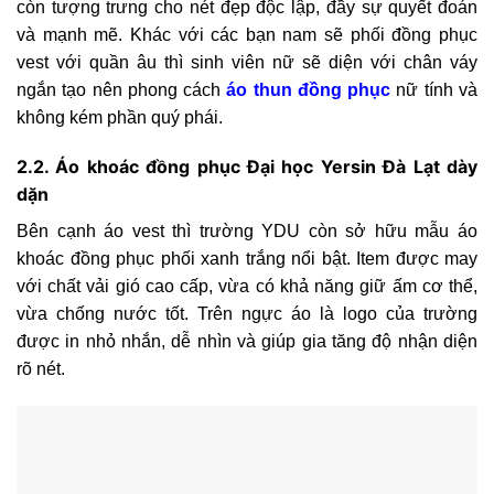
còn tượng trưng cho nét đẹp độc lập, đầy sự quyết đoán
và mạnh mẽ. Khác với các bạn nam sẽ phối đồng phục
vest với quần âu thì sinh viên nữ sẽ diện với chân váy
ngắn tạo nên phong cách
áo thun đồng phục
nữ tính và
không kém phần quý phái.
2.2. Áo khoác đồng phục Đại học Yersin Đà Lạt dày
dặn
Bên cạnh áo vest thì trường YDU còn sở hữu mẫu áo
khoác đồng phục phối xanh trắng nổi bật. Item được may
với chất vải gió cao cấp, vừa có khả năng giữ ấm cơ thể,
vừa chống nước tốt. Trên ngực áo là logo của trường
được in nhỏ nhắn, dễ nhìn và giúp gia tăng độ nhận diện
rõ nét.