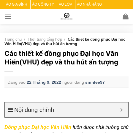
Skip
ÁO GIA ĐÌNH
ÁO CÔNG TY
ÁO LỚP
ÁO NHÀ HÀNG
to
content
Trang chủ
/
Thời trang tổng hợp
/
Các thiết kế đồng phục Đại học
Văn Hiến(VHU) đẹp và thu hút ấn tượng
Các thiết kế đồng phục Đại học Văn
Hiến(VHU) đẹp và thu hút ấn tượng
Đăng vào
22 Tháng 9, 2022
người đăng
sinnlee97
Nội dung chính
Đồng phục Đại học Văn Hiến
luôn được nhà trường chú