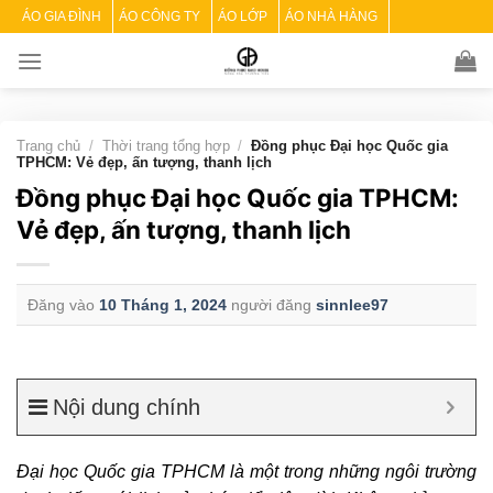
Skip
ÁO GIA ĐÌNH
ÁO CÔNG TY
ÁO LỚP
ÁO NHÀ HÀNG
to
content
Trang chủ
/
Thời trang tổng hợp
/
Đồng phục Đại học Quốc gia
TPHCM: Vẻ đẹp, ấn tượng, thanh lịch
Đồng phục Đại học Quốc gia TPHCM:
Vẻ đẹp, ấn tượng, thanh lịch
Đăng vào
10 Tháng 1, 2024
người đăng
sinnlee97
Nội dung chính
Đại học Quốc gia TPHCM là một trong những ngôi trường