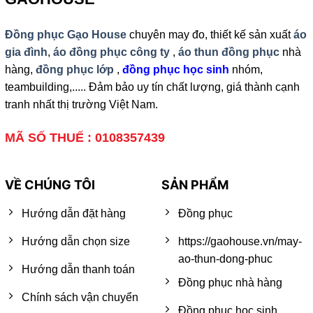
Đồng phục Gạo House
chuyên may đo, thiết kế sản xuất
áo
gia đình
,
áo đồng phục công ty
,
áo thun đồng phục
nhà
hàng,
đồng phục lớp
,
đồng phục học sinh
nhóm,
teambuilding,..... Đảm bảo uy tín chất lượng, giá thành cạnh
tranh nhất thị trường Việt Nam.
MÃ SỐ THUẾ : 0108357439
VỀ CHÚNG TÔI
SẢN PHẨM
Hướng dẫn đặt hàng
Đồng phục
Hướng dẫn chọn size
https://gaohouse.vn/may-
ao-thun-dong-phuc
Hướng dẫn thanh toán
Đồng phục nhà hàng
Chính sách vận chuyển
Đồng phục học sinh