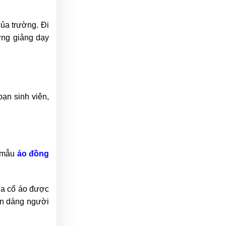
của trường. Đi
ợng giảng dạy
bạn sinh viên,
ế mẫu
áo
đồng
ữa cổ áo được
ìn dáng người