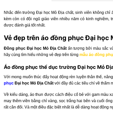
Nhắc đến trường Đại học Mỏ Địa chất, sinh viên không chỉ ấ
kèm còn có đội ngũ giáo viên nhiều năm có kinh nghiệm, tr
được đánh giá tốt nhất.
Vẻ đẹp trên áo đồng phục Đại học
Đồng phục Đại học Mỏ Địa Chất
ấn tượng bởi màu sắc và 
hãy cùng tìm hiểu những vẻ đẹp trên từng
mẫu áo đồng ph
Áo đồng phục thể dục trường Đại học Mỏ Đ
Với mong muốn
thúc đẩy hoạt động rèn luyện thân thể, nân
phục
Đại học Mỏ Địa Chất
với đầy đủ các tiêu chí về thẩm 
Về kiểu dáng, áo thun được cách điệu cổ bẻ với gam màu xa
may thêm viền bằng chỉ vàng, sọc trắng hai bên và cuối ốn
rất cân đối. Và một điều đặc biệt nhất là dễ dàng hoạt động n