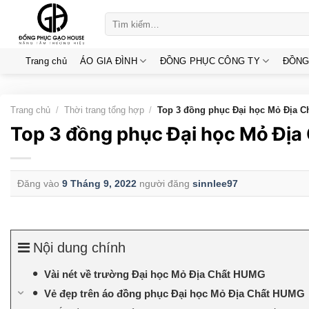
Skip
Tìm
to
kiếm:
content
Trang chủ
ÁO GIA ĐÌNH
ĐỒNG PHỤC CÔNG TY
ĐỒNG
Trang chủ
/
Thời trang tổng hợp
/
Top 3 đồng phục Đại học Mỏ Địa C
Top 3 đồng phục Đại học Mỏ Địa
Đăng vào
9 Tháng 9, 2022
người đăng
sinnlee97
Nội dung chính
Vài nét về trường Đại học Mỏ Địa Chất HUMG
Vẻ đẹp trên áo đồng phục Đại học Mỏ Địa Chất HUMG