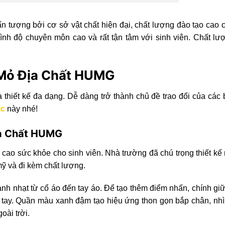
n tượng bởi cơ sở vật chất hiện đại, chất lượng đào tạo cao 
ình độ chuyên môn cao và rất tận tâm với sinh viên. Chất lư
 Mỏ Địa Chất HUMG
thiết kế đa dạng. Dễ dàng trở thành chủ đề trao đổi của các 
ục
này nhé!
ịa Chất HUMG
g cao sức khỏe
cho sinh viên. Nhà trường đã chú trọng thiết k
mỹ và đi kèm chất lượng.
nh nhạt từ cổ áo đến tay áo. Để tạo thêm điểm nhấn, chính gi
g tay. Quần màu xanh đậm tạo hiệu ứng thon gọn bắp chân, nh
goài trời.