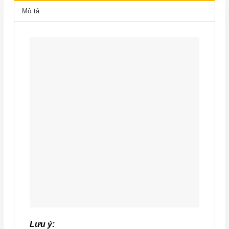
Mô tả
Lưu ý: