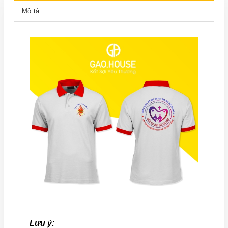
Mô tả
Lưu ý: