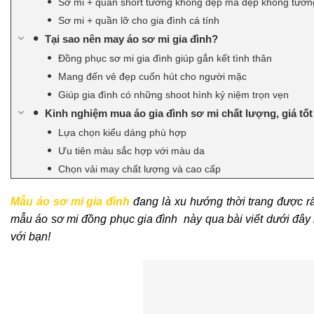
Sơ mi + quần short tưởng không đẹp mà đẹp không tưởn
Sơ mi + quần lỡ cho gia đình cá tính
Tại sao nên may áo sơ mi gia đình?
Đồng phục sơ mi gia đình giúp gắn kết tình thân
Mang đến vẻ đẹp cuốn hút cho người mặc
Giúp gia đình có những shoot hình kỷ niệm trọn vẹn
Kinh nghiệm mua áo gia đình sơ mi chất lượng, giá tốt
Lựa chọn kiểu dáng phù hợp
Ưu tiên màu sắc hợp với màu da
Chọn vải may chất lượng và cao cấp
Mẫu áo sơ mi gia đình
đang là xu hướng thời trang được r
mẫu áo sơ mi đồng phục gia đình này qua bài viết dưới đây
với bạn!