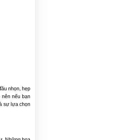
 đầu nhọn, hẹp
p nên nếu bạn
là sự lựa chọn
sự. Những họa