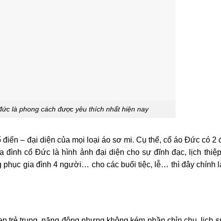
 đức là phong cách được yêu thích nhất hiện nay
 điển – đại diện của mọi loại áo sơ mi. Cụ thể, cổ áo Đức có 2
 đình cổ Đức là hình ảnh đại diện cho sự đĩnh đạc, lịch thiệ
phục gia đình 4 người… cho các buổi tiệc, lễ… thì đây chính 
p trẻ trung, năng động nhưng không kém phần chỉn chu, lịch 