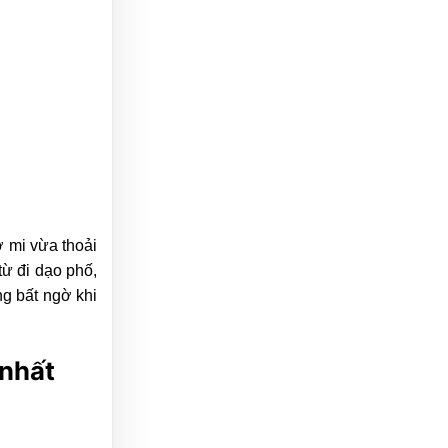
ơ mi vừa thoải
ừ đi dạo phố,
ng bất ngờ khi
 nhất