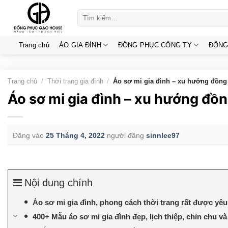
Skip
Tìm
to
kiếm:
content
Trang chủ
ÁO GIA ĐÌNH
ĐỒNG PHỤC CÔNG TY
ĐỒNG
Trang chủ
/
Thời trang gia đình
/
Áo sơ mi gia đình – xu hướng đồng 
Áo sơ mi gia đình – xu hướng đồn
Đăng vào
25 Tháng 4, 2022
người đăng
sinnlee97
Nội dung chính
Áo sơ mi gia đình, phong cách thời trang rất được yêu
400+ Mẫu áo sơ mi gia đình đẹp, lịch thiệp, chỉn chu v