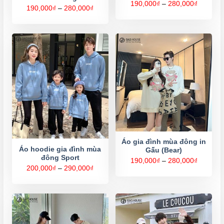
Khoảng
190,000
₫
–
280,000
₫
Khoảng
190,000
₫
–
280,000
₫
giá:
giá:
từ
từ
190,000
190,000₫
đến
đến
280,000
280,000₫
Áo gia đình mùa đông in
Áo hoodie gia đình mùa
Gấu (Bear)
đông Sport
Khoảng
190,000
₫
–
280,000
₫
giá:
Khoảng
200,000
₫
–
290,000
₫
từ
giá:
190,000
từ
đến
200,000₫
280,000
đến
290,000₫