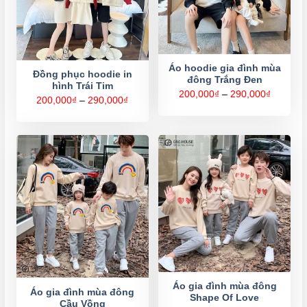
Áo hoodie gia đình mùa
Đồng phục hoodie in
đông Trắng Đen
hình Trái Tim
Khoảng
200,000
₫
–
290,000
₫
Khoảng
200,000
₫
–
290,000
₫
giá:
giá:
từ
từ
200,000
200,000₫
đến
đến
290,000
290,000₫
Áo gia đình mùa đông
Áo gia đình mùa đông
Shape Of Love
Cầu Vồng