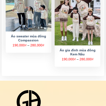
Áo sweater mùa đông
Compassion
Khoảng
190,000
₫
–
280,000
₫
giá:
Áo gia đình mùa đông
từ
Kem Nâu
190,000₫
đến
Khoảng
190,000
₫
–
280,000
₫
280,000₫
giá:
từ
190,000
đến
280,000