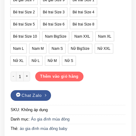
Bé trai Size 2
Bé trai Size 3
Bé trai Size 4
Bé trai Size 5
Bé trai Size 6
Bé trai Size 8
Bé trai Size 10
Nam BigSize
Nam XXL
Nam XL
Nam L
Nam M
Nam S
Nữ BigSize
Nữ XXL
Nữ XL
Nữ L
Nữ M
Nữ S
Áo gia đình mùa đông baby màu trắng số lượng
Thêm vào giỏ hàng
Chat Zalo
SKU:
Không áp dụng
Danh mục:
Áo gia đình mùa đông
Thẻ:
áo gia đình mùa đông baby