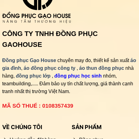
CÔNG TY TNHH ĐỒNG PHỤC
GAOHOUSE
Đồng phục Gạo House
chuyên may đo, thiết kế sản xuất
áo
gia đình
,
áo đồng phục công ty
,
áo thun đồng phục
nhà
hàng,
đồng phục lớp
,
đồng phục học sinh
nhóm,
teambuilding,..... Đảm bảo uy tín chất lượng, giá thành cạnh
tranh nhất thị trường Việt Nam.
MÃ SỐ THUẾ : 0108357439
VỀ CHÚNG TÔI
SẢN PHẨM