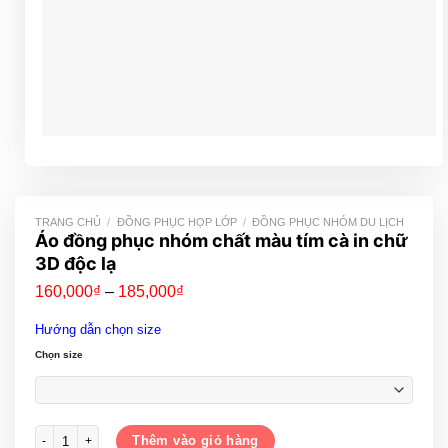
TRANG CHỦ
/
ĐỒNG PHỤC HỌP LỚP
/
ĐỒNG PHỤC NHÓM DU LỊCH
Áo đồng phục nhóm chất màu tím cà in chữ
3D độc lạ
Khoảng
160,000
₫
–
185,000
₫
giá:
từ
Hướng dẫn chọn size
160,000₫
đến
Chọn size
185,000₫
Áo đồng phục nhóm chất màu tím cà in chữ 3D độc lạ số lượng
Thêm vào giỏ hàng