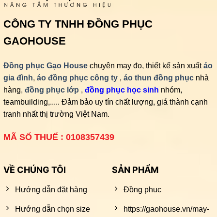
CÔNG TY TNHH ĐỒNG PHỤC
GAOHOUSE
Đồng phục Gạo House
chuyên may đo, thiết kế sản xuất
áo
gia đình
,
áo đồng phục công ty
,
áo thun đồng phục
nhà
hàng,
đồng phục lớp
,
đồng phục học sinh
nhóm,
teambuilding,..... Đảm bảo uy tín chất lượng, giá thành cạnh
tranh nhất thị trường Việt Nam.
MÃ SỐ THUẾ : 0108357439
VỀ CHÚNG TÔI
SẢN PHẨM
Hướng dẫn đặt hàng
Đồng phục
Hướng dẫn chọn size
https://gaohouse.vn/may-