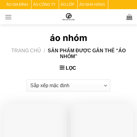
Skip
ÁO GIA ĐÌNH
ÁO CÔNG TY
ÁO LỚP
ÁO NHÀ HÀNG
to
content
áo nhóm
TRANG CHỦ
/
SẢN PHẨM ĐƯỢC GẮN THẺ “ÁO
NHÓM”
LỌC