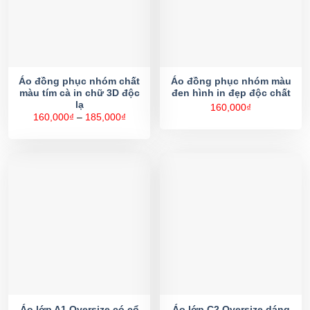
Áo đồng phục nhóm chất
Áo đồng phục nhóm màu
màu tím cà in chữ 3D độc
đen hình in đẹp độc chất
lạ
160,000
₫
Khoảng
160,000
₫
–
185,000
₫
giá:
từ
160,000₫
đến
185,000₫
Áo lớp A1 Oversize có cổ
Áo lớp C2 Oversize dáng