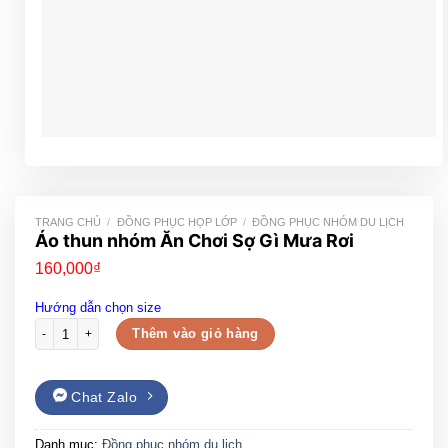
TRANG CHỦ
/
ĐỒNG PHỤC HỌP LỚP
/
ĐỒNG PHỤC NHÓM DU LỊCH
Áo thun nhóm Ăn Chơi Sợ Gì Mưa Rơi
160,000
₫
Hướng dẫn chọn size
Áo thun nhóm Ăn Chơi Sợ Gì Mưa Rơi số lượng
Thêm vào giỏ hàng
Chat Zalo
Danh mục:
Đồng phục nhóm du lịch