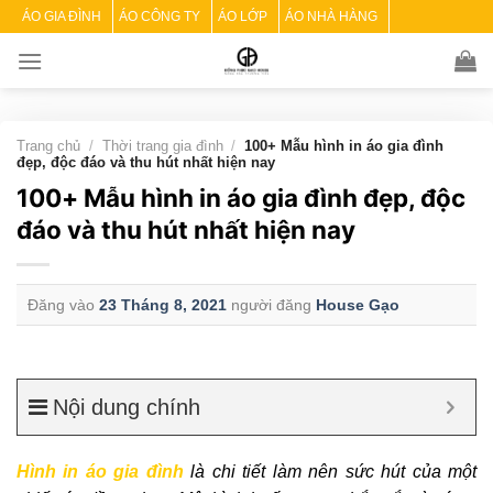
Skip
ÁO GIA ĐÌNH
ÁO CÔNG TY
ÁO LỚP
ÁO NHÀ HÀNG
to
content
Trang chủ
/
Thời trang gia đình
/
100+ Mẫu hình in áo gia đình
đẹp, độc đáo và thu hút nhất hiện nay
100+ Mẫu hình in áo gia đình đẹp, độc
đáo và thu hút nhất hiện nay
Đăng vào
23 Tháng 8, 2021
người đăng
House Gạo
Nội dung chính
Hình in áo gia đình
là chi tiết làm nên sức hút của một