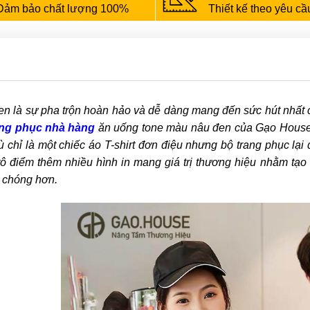
Đảm bảo chất lượng 100%
Thiết kế theo yêu cầ
n là sự pha trộn hoàn hảo và dễ dàng mang đến sức hút nhất ch
ng phục nhà hàng
ăn uống tone màu nâu đen của Gạo House đ
 chỉ là một chiếc áo T-shirt đơn điệu nhưng bộ trang phục lại 
ô điểm thêm nhiều hình in mang giá trị thương hiệu nhằm tạ
 chóng hơn.