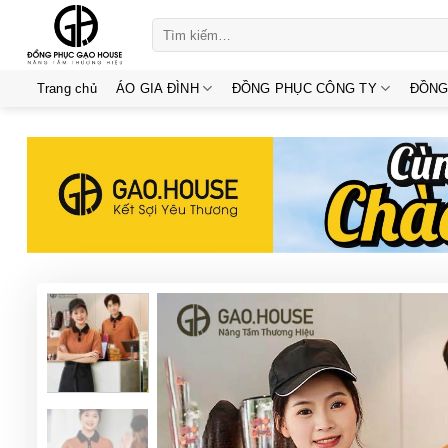
Skip
Tìm
to
kiếm:
content
Trang chủ
ÁO GIA ĐÌNH
ĐỒNG PHỤC CÔNG TY
ĐỒNG