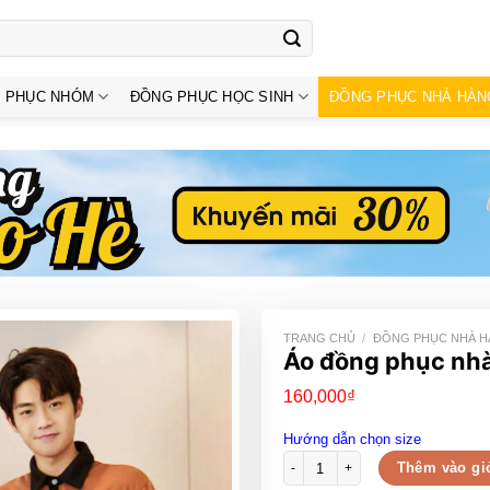
 PHỤC NHÓM
ĐỒNG PHỤC HỌC SINH
ĐỒNG PHỤC NHÀ HÀN
TRANG CHỦ
/
ĐỒNG PHỤC NHÀ 
Áo đồng phục nhà
160,000
₫
Hướng dẫn chọn size
Áo đồng phục nhà hàng màu nâu l
Thêm vào gi