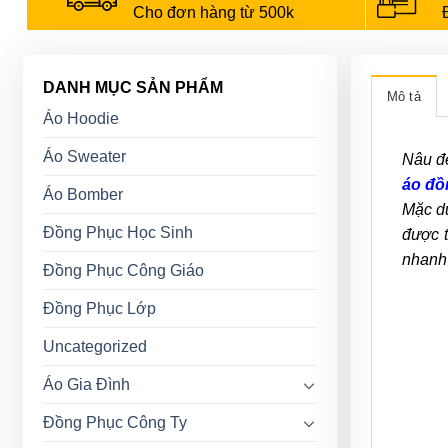
Cho đơn hàng từ 500k
DANH MỤC SẢN PHẨM
Mô tả
Áo Hoodie
Áo Sweater
Nâu đe
áo đồ
Áo Bomber
Mặc dù
Đồng Phục Học Sinh
được t
nhanh
Đồng Phục Công Giáo
Đồng Phục Lớp
Uncategorized
Áo Gia Đình
Đồng Phục Công Ty