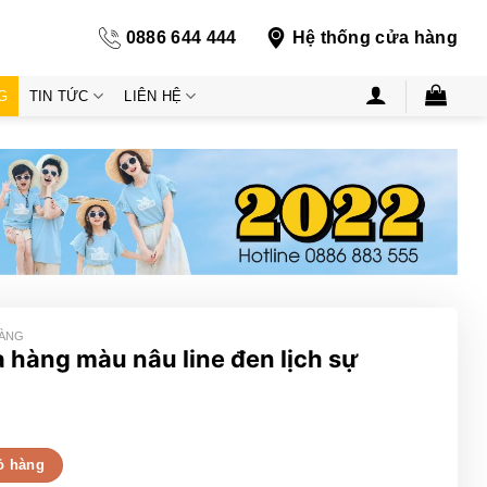
0886 644 444
Hệ thống cửa hàng
G
TIN TỨC
LIÊN HỆ
HÀNG
 hàng màu nâu line đen lịch sự
ine đen lịch sự số lượng
ỏ hàng