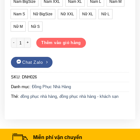
Nam BigSize
Nam XXL
Nam XL
Nam L
Nam M
Nam S
Nữ BigSize
Nữ XXL
Nữ XL
Nữ L
Nữ M
Nữ S
Đồng phục nhà hàng Gạo House DNH026 số lượng
Thêm vào giỏ hàng
Chat Zalo
SKU:
DNH026
Danh mục:
Đồng Phục Nhà Hàng
Thẻ:
đồng phục nhà hàng
,
đồng phục nhà hàng - khách sạn
Miễn phí vận chuyển