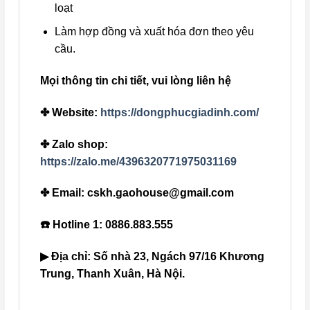
loạt
Làm hợp đồng và xuất hóa đơn theo yêu
cầu.
Mọi thông tin chi tiết, vui lòng liên hệ
✤ Website:
https://dongphucgiadinh.com/
✤ Zalo shop:
https://zalo.me/4396320771975031169
✤ Email: cskh.gaohouse@gmail.com
☎️ Hotline 1: 0886.883.555
▶ Địa chỉ: Số nhà 23, Ngách 97/16 Khương
Trung, Thanh Xuân, Hà Nội.