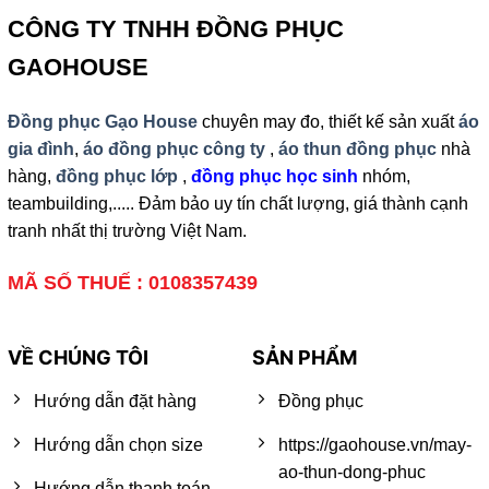
CÔNG TY TNHH ĐỒNG PHỤC
GAOHOUSE
Đồng phục Gạo House
chuyên may đo, thiết kế sản xuất
áo
gia đình
,
áo đồng phục công ty
,
áo thun đồng phục
nhà
hàng,
đồng phục lớp
,
đồng phục học sinh
nhóm,
teambuilding,..... Đảm bảo uy tín chất lượng, giá thành cạnh
tranh nhất thị trường Việt Nam.
MÃ SỐ THUẾ : 0108357439
VỀ CHÚNG TÔI
SẢN PHẨM
Hướng dẫn đặt hàng
Đồng phục
Hướng dẫn chọn size
https://gaohouse.vn/may-
ao-thun-dong-phuc
Hướng dẫn thanh toán