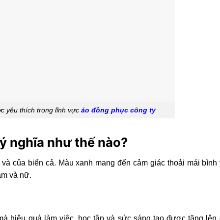
 yêu thích trong lĩnh vực
áo đồng phục công ty
ý nghĩa như thế nào?
 và của biển cả. Màu xanh mang đến cảm giác thoải mái bình 
am và nữ.
à hiệu quả làm việc, học tập và sức sáng tạo được tăng lên