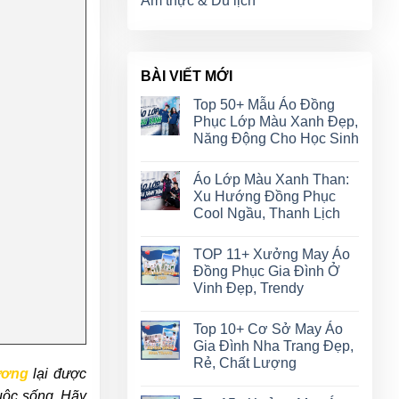
Ẩm thực & Du lịch
BÀI VIẾT MỚI
Top 50+ Mẫu Áo Đồng
Phục Lớp Màu Xanh Đẹp,
Năng Động Cho Học Sinh
Áo Lớp Màu Xanh Than:
Xu Hướng Đồng Phục
Cool Ngầu, Thanh Lịch
TOP 11+ Xưởng May Áo
Đồng Phục Gia Đình Ở
Vinh Đẹp, Trendy
Top 10+ Cơ Sở May Áo
Gia Đình Nha Trang Đẹp,
Rẻ, Chất Lượng
ương
lại được
uộc sống. Hãy