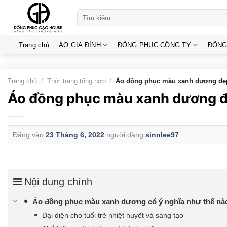
Skip
Tìm
to
kiếm:
content
Trang chủ
ÁO GIA ĐÌNH
ĐỒNG PHỤC CÔNG TY
ĐỒNG
Trang chủ
/
Thời trang tổng hợp
/
Áo đồng phục màu xanh dương đẹp 
Áo đồng phục màu xanh dương đ
Đăng vào
23 Tháng 6, 2022
người đăng
sinnlee97
Nội dung chính
Áo đồng phục màu xanh dương có ý nghĩa như thế n
Đại diện cho tuổi trẻ nhiệt huyết và sáng tạo