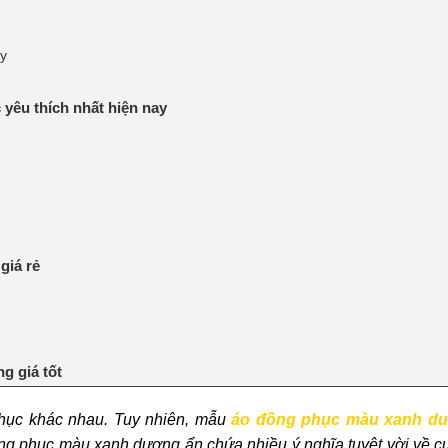
ậy
êu thích nhất hiện nay
giá rẻ
g giá tốt
phục khác nhau. Tuy nhiên, mẫu
áo đồng phục màu xanh d
đồng phục màu xanh dương ẩn chứa nhiều ý nghĩa tuyệt vời về c