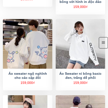
bông với hình in độc đáo
159,000
₫
Áo sweater ngộ nghĩnh
Áo Sweater nỉ bông basic
cho các cặp đôi
đen, trắng dễ phối
159,000
₫
159,000
₫