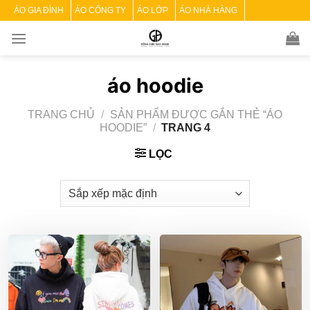
Skip
ÁO GIA ĐÌNH
ÁO CÔNG TY
ÁO LỚP
ÁO NHÀ HÀNG
to
content
áo hoodie
TRANG CHỦ
/
SẢN PHẨM ĐƯỢC GẮN THẺ “ÁO
HOODIE”
/
TRANG 4
LỌC