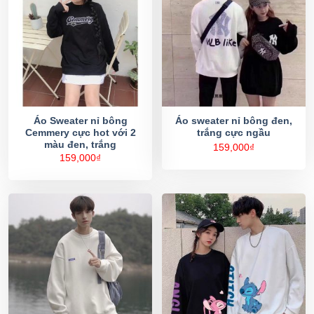
Áo Sweater nỉ bông
Áo sweater nỉ bông đen,
Cemmery cực hot với 2
trắng cực ngầu
màu đen, trắng
159,000
₫
159,000
₫