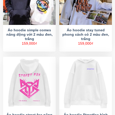
Áo hoodie simple comes
Áo hoodie stay tuned
năng động với 2 màu đen,
phong cách có 2 màu đen,
trắng
trắng
159,000
₫
159,000
₫
Áo hoodie street fox năng
Áo hoodie Streetfox hình