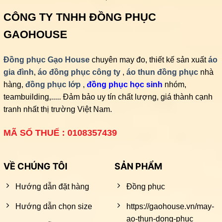
CÔNG TY TNHH ĐỒNG PHỤC
GAOHOUSE
Đồng phục Gạo House
chuyên may đo, thiết kế sản xuất
áo
gia đình
,
áo đồng phục công ty
,
áo thun đồng phục
nhà
hàng,
đồng phục lớp
,
đồng phục học sinh
nhóm,
teambuilding,..... Đảm bảo uy tín chất lượng, giá thành cạnh
tranh nhất thị trường Việt Nam.
MÃ SỐ THUẾ : 0108357439
VỀ CHÚNG TÔI
SẢN PHẨM
Hướng dẫn đặt hàng
Đồng phục
Hướng dẫn chọn size
https://gaohouse.vn/may-
ao-thun-dong-phuc