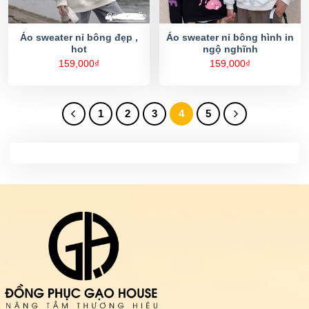
Áo sweater nỉ bông đẹp ,
Áo sweater nỉ bông hình in
hot
ngộ nghĩnh
159,000
₫
159,000
₫
1
2
3
4
5