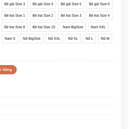
Bé gái Size 3
Bé gái Size 4
Bé gái Size 5
Bé gái Size 6
Bé trai Size 1
Bé trai Size 2
Bé trai Size 3
Bé trai Size 4
Bé trai Size 8
Bé trai Size 10
Nam BigSize
Nam XXL
Nam S
Nữ BigSize
Nữ XXL
Nữ XL
Nữ L
Nữ M
ình in độc đáo số lượng
ỏ hàng