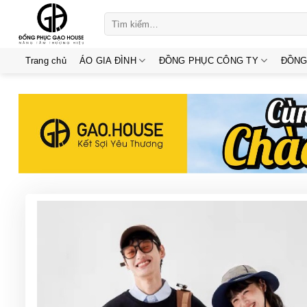
Skip
Tìm
to
kiếm:
content
Trang chủ
ÁO GIA ĐÌNH
ĐỒNG PHỤC CÔNG TY
ĐỒNG