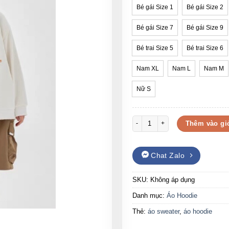
Bé gái Size 1
Bé gái Size 2
Bé gái Size 7
Bé gái Size 9
Bé trai Size 5
Bé trai Size 6
Nam XL
Nam L
Nam M
Nữ S
Áo sweater Forever nỉ bông với h
Thêm vào gi
Chat Zalo
SKU:
Không áp dụng
Danh mục:
Áo Hoodie
Thẻ:
áo sweater
,
áo hoodie