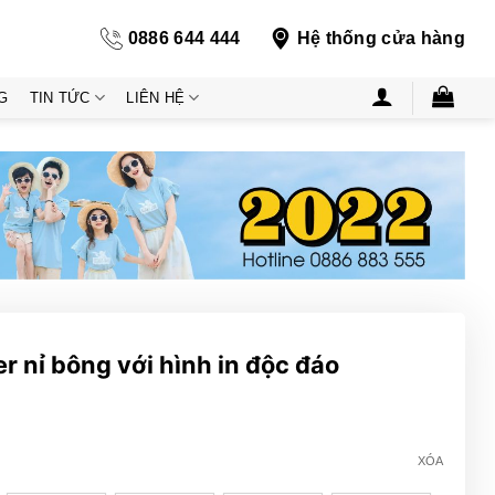
0886 644 444
Hệ thống cửa hàng
G
TIN TỨC
LIÊN HỆ
r nỉ bông với hình in độc đáo
XÓA