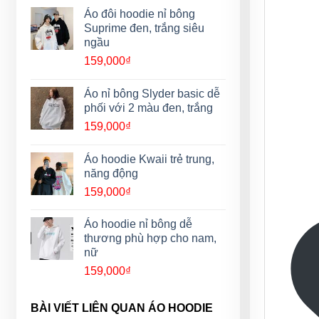
Áo đôi hoodie nỉ bông
Suprime đen, trắng siêu
ngầu
159,000
₫
Áo nỉ bông Slyder basic dễ
phối với 2 màu đen, trắng
159,000
₫
Áo hoodie Kwaii trẻ trung,
năng động
159,000
₫
Áo hoodie nỉ bông dễ
thương phù hợp cho nam,
nữ
159,000
₫
BÀI VIẾT LIÊN QUAN ÁO HOODIE