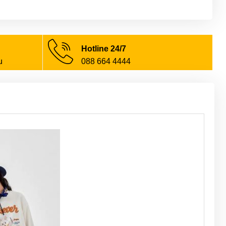
Hotline 24/7
u
088 664 4444