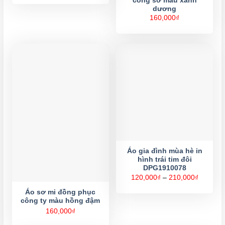
công sở màu xanh
dương
160,000
₫
Áo gia đình mùa hè in
hình trái tim đôi
DPG1910078
Khoảng
120,000
₫
–
210,000
₫
giá:
từ
Áo sơ mi đồng phục
120,000
công ty màu hồng đậm
đến
210,000
160,000
₫