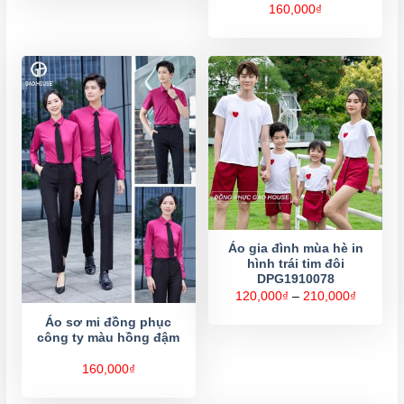
160,000
₫
Áo gia đình mùa hè in
hình trái tim đôi
DPG1910078
Khoảng
120,000
₫
–
210,000
₫
giá:
từ
Áo sơ mi đồng phục
120,000
công ty màu hồng đậm
đến
210,000
160,000
₫