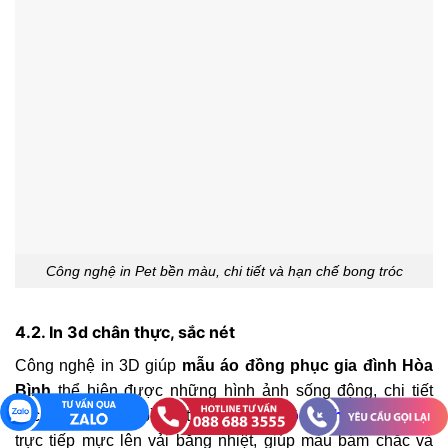
Công nghệ in Pet bền màu, chi tiết và hạn chế bong tróc
4.2. In 3d chân thực, sắc nét
Công nghệ in 3D giúp
mẫu
áo đồng phục gia đình Hòa
Bình
thể hiện được những hình ảnh sống động, chi tiết
sắc nét ngay trên bề mặt. Kỹ thuật
in đồng phục
này phun
trực tiếp mực lên vải bằng nhiệt, giúp màu bám chắc và