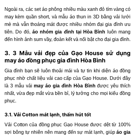
Ngoài ra, các set áo phông nhiều màu xanh đỏ tím vàng có
may kèm quần short, và mẫu áo thun in 3D bằng vải lưới
mè mà vẫn thoáng mát được nhiều nhóm đại gia đình ưu
tiên. Do đó,
áo nhóm gia đình tại Hòa Bình
luôn mang
đến hình ảnh sum vầy, đoàn kết và nổi bật cho đại gia đình.
3. 3 Mẫu vải đẹp của Gạo House sử dụng
may áo đồng phục gia đình Hòa Bình
Gia đình bạn sẽ luôn thoải mái và tự tin khi diện áo đồng
phục nhờ chất liệu vải cao cấp của Gạo House. Dưới đây
là 3 mẫu vải
may áo gia đình Hòa Bình
được yêu thích
nhất, vừa đẹp mắt vừa bền bỉ, lý tưởng cho mọi kiểu đồng
phục.
3.1. Vải Cotton mát lạnh, thấm hút tốt
Vải Cotton của đồng phục Gạo House được dệt từ 100%
sợi bông tự nhiên nên mang đến sự mát lạnh, giúp
áo gia