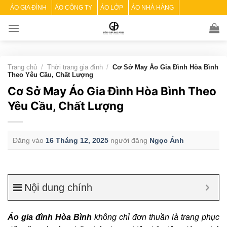
Skip
ÁO GIA ĐÌNH
ÁO CÔNG TY
ÁO LỚP
ÁO NHÀ HÀNG
to
content
Trang chủ
/
Thời trang gia đình
/
Cơ Sở May Áo Gia Đình Hòa Bình
Theo Yêu Cầu, Chất Lượng
Cơ Sở May Áo Gia Đình Hòa Bình Theo
Yêu Cầu, Chất Lượng
Đăng vào
16 Tháng 12, 2025
người đăng
Ngọc Ánh
Nội dung chính
Áo gia đình Hòa Bình
không chỉ đơn thuần là trang phục