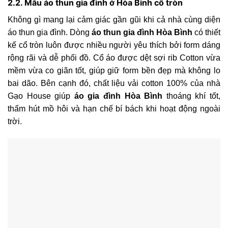
2.2. Mẫu áo thun gia đình ở Hòa Bình cổ tròn
Không gì mang lại cảm giác gần gũi khi cả nhà cùng diện
áo thun gia đình. Dòng
áo thun gia đình Hòa Bình
có thiết
kế cổ tròn luôn được nhiều người yêu thích bởi form dáng
rộng rãi và dễ phối đồ. Cổ áo được dệt sợi rib Cotton vừa
mềm vừa co giãn tốt, giúp giữ form bền đẹp mà không lo
bai dão. Bên cạnh đó, chất liệu vải cotton 100% của nhà
Gạo House giúp
áo gia đình Hòa Bình
thoáng khí tốt,
thấm hút mồ hôi và hạn chế bí bách khi hoạt động ngoài
trời.