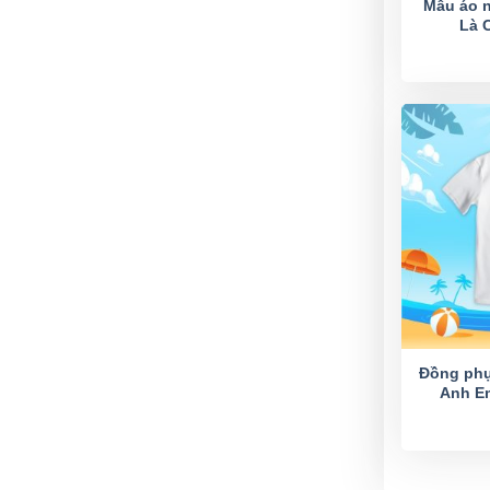
Mẫu áo 
Là 
Đồng phụ
Anh E