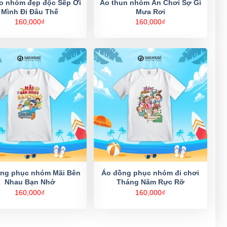
o nhóm đẹp độc Sếp Ơi
Áo thun nhóm Ăn Chơi Sợ Gì
Mình Đi Đâu Thế
Mưa Rơi
160,000
₫
160,000
₫
ng phục nhóm Mãi Bên
Áo đồng phục nhóm đi chơi
Nhau Bạn Nhớ
Tháng Năm Rực Rỡ
160,000
₫
160,000
₫