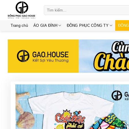
Skip
Tìm
to
kiếm:
content
Trang chủ
ÁO GIA ĐÌNH
ĐỒNG PHỤC CÔNG TY
ĐỒNG