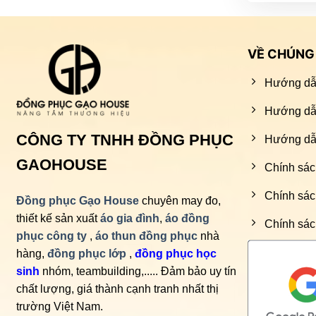
VỀ CHÚNG 
Hướng dẫ
Hướng dẫ
CÔNG TY TNHH ĐỒNG PHỤC
Hướng dẫn
GAOHOUSE
Chính sác
Chính sác
Đồng phục Gạo House
chuyên may đo,
thiết kế sản xuất
áo gia đình
,
áo đồng
Chính sác
phục công ty
,
áo thun đồng phục
nhà
hàng,
đồng phục lớp
,
đồng phục học
sinh
nhóm, teambuilding,..... Đảm bảo uy tín
chất lượng, giá thành cạnh tranh nhất thị
trường Việt Nam.