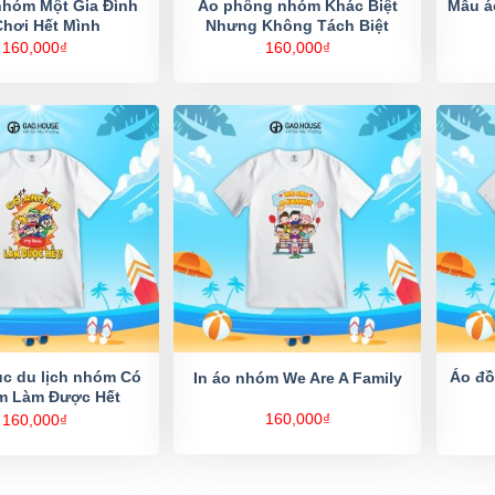
nhóm Một Gia Đình
Áo phông nhóm Khác Biệt
Mẫu á
Chơi Hết Mình
Nhưng Không Tách Biệt
160,000
₫
160,000
₫
c du lịch nhóm Có
Áo đồ
In áo nhóm We Are A Family
m Làm Được Hết
160,000
₫
160,000
₫