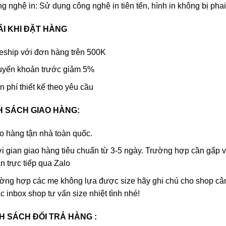
g nghệ in: Sử dụng công nghệ in tiên tến, hình in không bị phai,
ÃI KHI ĐẶT HÀNG
eship với đơn hàng trên 500K
yển khoản trước giảm 5%
n phí thiết kế theo yêu cầu
H SÁCH GIAO HÀNG:
o hàng tận nhà toàn quốc.
i gian giao hàng tiêu chuẩn từ 3-5 ngày. Trường hợp cần gấp vu
n trực tiếp qua Zalo
ờng hợp các mẹ không lựa được size hãy ghi chú cho shop câ
c inbox shop tư vấn size nhiệt tình nhé!
H SÁCH ĐỔI TRẢ HÀNG :