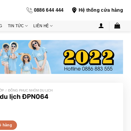
0886 644 444
Hệ thống cửa hàng
G
TIN TỨC
LIÊN HỆ
ỚP
/
ĐỒNG PHỤC NHÓM DU LỊCH
du lịch ĐPN064
 số lượng
ỏ hàng