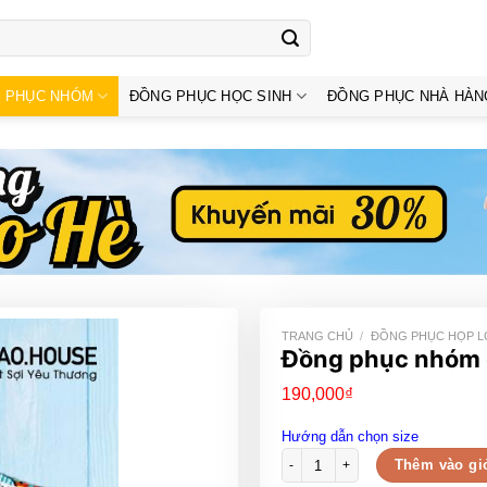
 PHỤC NHÓM
ĐỒNG PHỤC HỌC SINH
ĐỒNG PHỤC NHÀ HÀN
TRANG CHỦ
/
ĐỒNG PHỤC HỌP L
Đồng phục nhóm 
190,000
₫
Hướng dẫn chọn size
Đồng phục nhóm du lịch ĐPN064
Thêm vào gi