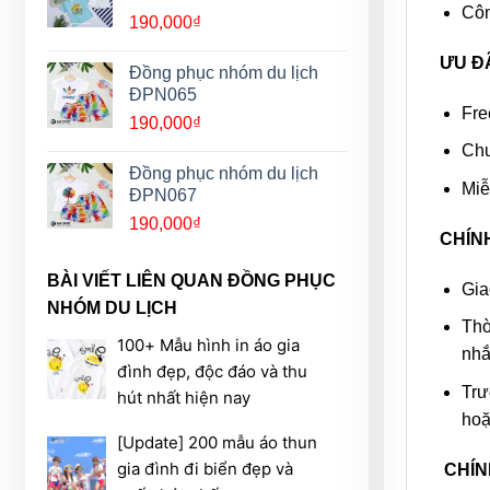
Côn
190,000
₫
ƯU Đ
Đồng phục nhóm du lịch
ĐPN065
Fre
190,000
₫
Chu
Đồng phục nhóm du lịch
Miễ
ĐPN067
190,000
₫
CHÍN
BÀI VIẾT LIÊN QUAN ĐỒNG PHỤC
Gia
NHÓM DU LỊCH
Thờ
100+ Mẫu hình in áo gia
nhắ
đình đẹp, độc đáo và thu
Trư
hút nhất hiện nay
hoặ
[Update] 200 mẫu áo thun
gia đình đi biển đẹp và
CHÍN