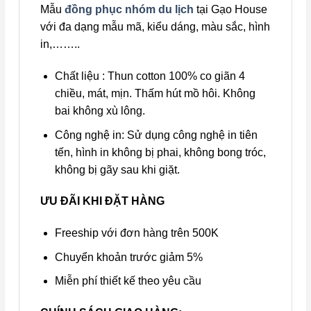
Mẫu
đồng phục nhóm du lịch
tại Gạo House
với đa dạng mẫu mã, kiểu dáng, màu sắc, hình
in,……..
Chất liệu : Thun cotton 100% co giãn 4
chiều, mát, mịn. Thấm hút mồ hôi. Không
bai không xù lông.
Công nghệ in: Sử dụng công nghệ in tiên
tến, hình in không bị phai, không bong tróc,
không bị gãy sau khi giặt.
ƯU ĐÃI KHI ĐẶT HÀNG
Freeship với đơn hàng trên 500K
Chuyển khoản trước giảm 5%
Miễn phí thiết kế theo yêu cầu