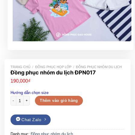
TRANG CHỦ
/
ĐỒNG PHỤC HỌP LỚP
/
ĐỒNG PHỤC NHÓM DU LỊCH
Đồng phục nhóm du lịch ĐPN017
190,000
₫
Hướng dẫn chọn size
Đồng phục nhóm du lịch ĐPN017 số lượng
Thêm vào giỏ hàng
Chat Zalo
Danh mục:
Đồng phục nhóm du lịch