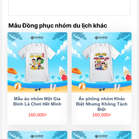
Mẫu Đồng phục nhóm du lịch khác
Mẫu áo nhóm Một Gia
Áo phông nhóm Khác
Đình Là Chơi Hết Mình
Biệt Nhưng Không Tách
Biệt
160,000
₫
160,000
₫