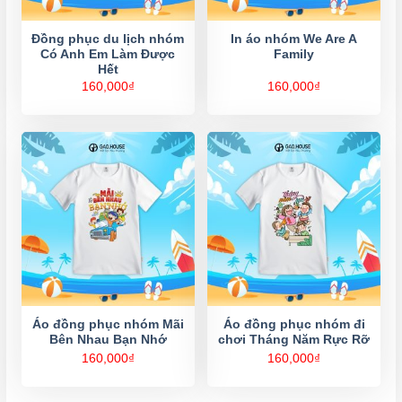
Đồng phục du lịch nhóm
In áo nhóm We Are A
Có Anh Em Làm Được
Family
Hết
160,000
₫
160,000
₫
Áo đồng phục nhóm Mãi
Áo đồng phục nhóm đi
Bên Nhau Bạn Nhớ
chơi Tháng Năm Rực Rỡ
160,000
₫
160,000
₫