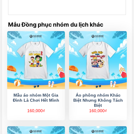
Mẫu Đồng phục nhóm du lịch khác
Mẫu áo nhóm Một Gia
Áo phông nhóm Khác
Đình Là Chơi Hết Mình
Biệt Nhưng Không Tách
Biệt
160,000
₫
160,000
₫