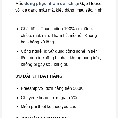
Mẫu
đồng phục nhóm du lịch
tại Gạo House
với đa dạng mẫu mã, kiểu dáng, màu sắc, hình
in,……..
Chất liệu : Thun cotton 100% co giãn 4
chiều, mát, mịn. Thấm hút mồ hôi. Không
bai không xù lông.
Công nghệ in: Sử dụng công nghệ in tiên
tến, hình in không bị phai, không bong tróc,
không bị gãy sau khi giặt.
ƯU ĐÃI KHI ĐẶT HÀNG
Freeship với đơn hàng trên 500K
Chuyển khoản trước giảm 5%
Miễn phí thiết kế theo yêu cầu