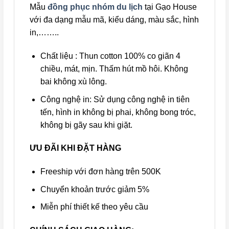
Mẫu
đồng phục nhóm du lịch
tại Gạo House
với đa dạng mẫu mã, kiểu dáng, màu sắc, hình
in,……..
Chất liệu : Thun cotton 100% co giãn 4
chiều, mát, mịn. Thấm hút mồ hôi. Không
bai không xù lông.
Công nghệ in: Sử dụng công nghệ in tiên
tến, hình in không bị phai, không bong tróc,
không bị gãy sau khi giặt.
ƯU ĐÃI KHI ĐẶT HÀNG
Freeship với đơn hàng trên 500K
Chuyển khoản trước giảm 5%
Miễn phí thiết kế theo yêu cầu