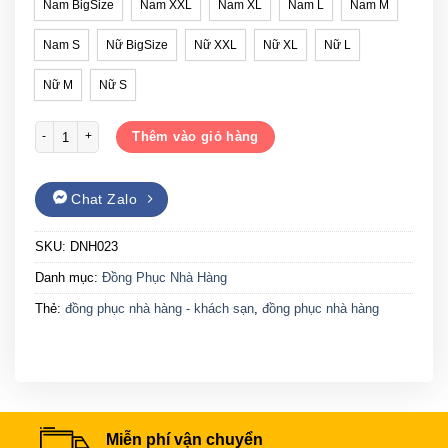
Nam BigSize
Nam XXL
Nam XL
Nam L
Nam M
Nam S
Nữ BigSize
Nữ XXL
Nữ XL
Nữ L
Nữ M
Nữ S
Đồng phục nhà hàng Gạo House DNH023 số lượng
Thêm vào giỏ hàng
Chat Zalo
SKU:
DNH023
Danh mục:
Đồng Phục Nhà Hàng
Thẻ:
đồng phục nhà hàng - khách sạn
,
đồng phục nhà hàng
Miễn phí vận chuyển