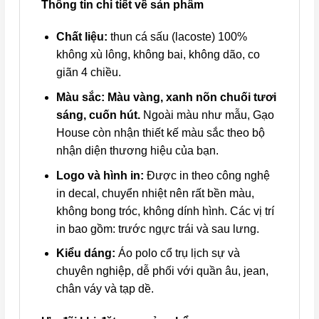
Thông tin chi tiết về sản phẩm
Chất liệu:
thun cá sấu (lacoste) 100%
không xù lông, không bai, không dão, co
giãn 4 chiều.
Màu sắc:
Màu vàng, xanh nõn chuối tươi
sáng, cuốn hút.
Ngoài màu như mẫu, Gạo
House còn nhận thiết kế màu sắc theo bộ
nhận diện thương hiệu của bạn.
Logo và hình in:
Được in theo công nghệ
in decal, chuyển nhiệt nên rất bền màu,
không bong tróc, không dính hình. Các vị trí
in bao gồm: trước ngực trái và sau lưng.
Kiểu dáng:
Áo polo cổ trụ lịch sự và
chuyên nghiệp, dễ phối với quần âu, jean,
chân váy và tạp dề.