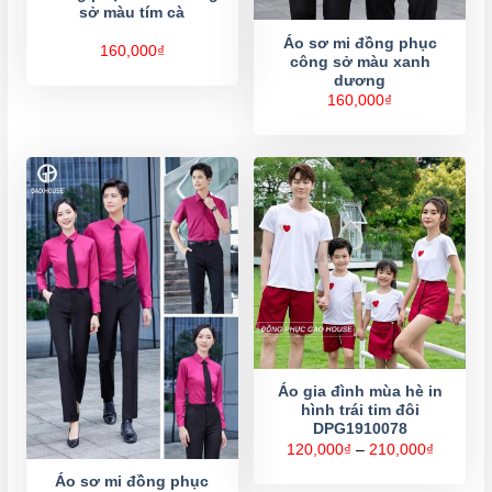
sở màu tím cà
Áo sơ mi đồng phục
160,000
₫
công sở màu xanh
dương
160,000
₫
Áo gia đình mùa hè in
hình trái tim đôi
DPG1910078
Khoảng
120,000
₫
–
210,000
₫
giá:
từ
Áo sơ mi đồng phục
120,000