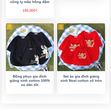
công ty màu hồng đậm
đến
210,000
160,000
₫
Đồng phục gia đình
Set áo gia đình giáng
giáng sinh cotton 100%
sinh Noel cotton cổ tròn
co dãn tốt