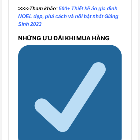
>>>>Tham khảo:
500+ Thiết kế áo gia đình
NOEL đẹp, phá cách và nổi bật nhất Giáng
Sinh 2023
NHỮNG ƯU ĐÃI KHI MUA HÀNG