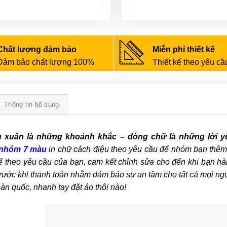
Chất lượng đảm bảo
Miễn phí thiết kế
Đảm bảo chất lượng 100%
Thiết kế theo yêu cầ
Thông tin bổ sung
 xuân là những khoảnh khắc – dòng chữ là những lời y
nhóm 7 màu
in chữ cách điệu theo yêu cầu để nhóm bạn thêm 
kế theo yêu cầu của bạn, cam kết chỉnh sửa cho đến khi bạn h
rước khi thanh toán nhằm đảm bảo sự an tâm cho tất cả mọi ng
oàn quốc, nhanh tay đặt áo thôi nào!