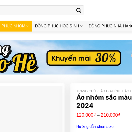
 PHỤC NHÓM
ĐỒNG PHỤC HỌC SINH
ĐỒNG PHỤC NHÀ HÀN
TRANG CHỦ
/
ÁO GIA ĐÌNH
/
ÁO 
Áo nhóm sắc màu 
2024
Khoả
120,000
₫
–
210,000
₫
giá:
từ
Hướng dẫn chọn size
120,