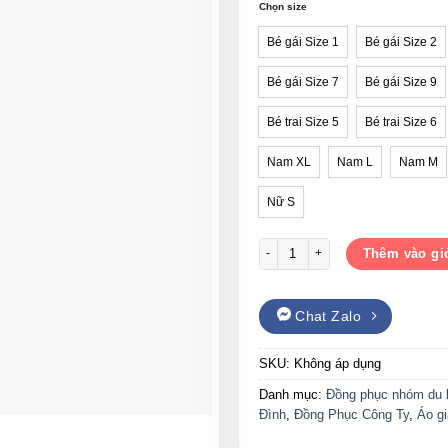
đến
Chọn size
210,
Bé gái Size 1
Bé gái Size 2
Bé gái Size 7
Bé gái Size 9
Bé trai Size 5
Bé trai Size 6
Nam XL
Nam L
Nam M
Nữ S
Áo nhóm sắc màu cottton in chữ
Thêm vào gi
Chat Zalo
SKU:
Không áp dụng
Danh mục:
Đồng phục nhóm du l
Đình
,
Đồng Phục Công Ty
,
Áo g