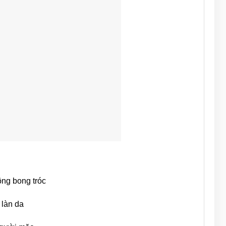
ông bong tróc
 làn da