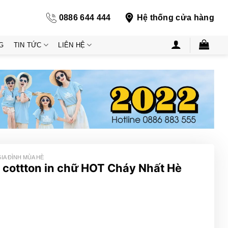
0886 644 444
Hệ thống cửa hàng
G
TIN TỨC
LIÊN HỆ
GIA ĐÌNH MÙA HÈ
cottton in chữ HOT Cháy Nhất Hè
ng
000₫