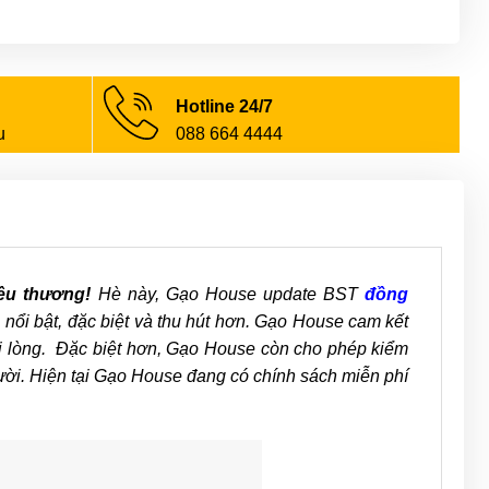
Hotline 24/7
u
088 664 4444
êu thương!
Hè này, Gạo House update BST
đồng
nổi bật, đặc biệt và thu hút hơn. Gạo House cam kết
ài lòng. Đặc biệt hơn, Gạo House còn cho phép kiểm
ười. Hiện tại Gạo House đang có chính sách miễn phí