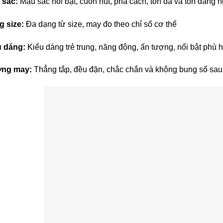
 sắc:
Màu sắc nổi bật, cuốn hút, phá cách, tôn da và tôn dáng
 size:
Đa dạng từ size, may đo theo chỉ số cơ thể
u dáng:
Kiểu dáng trẻ trung, năng động, ấn tượng, nổi bật phù hợ
ng may:
Thẳng tắp, đều đặn, chắc chắn và không bung sổ sau 