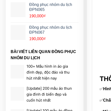
Đồng phục nhóm du lịch
ĐPN065
190,000
₫
Đồng phục nhóm du lịch
ĐPN067
190,000
₫
BÀI VIẾT LIÊN QUAN ĐỒNG PHỤC
NHÓM DU LỊCH
100+ Mẫu hình in áo gia
đình đẹp, độc đáo và thu
THÔ
hút nhất hiện nay
[Update] 200 mẫu áo thun
✅
Hình
gia đình đi biển đẹp và
cuốn hút nhất
✅
Chất
[Update] 100 mẫu áo đồng