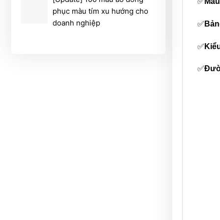
✅
Màu
phục màu tím xu hướng cho
doanh nghiệp
✅
Bảng
✅
Kiể
✅
Đườ