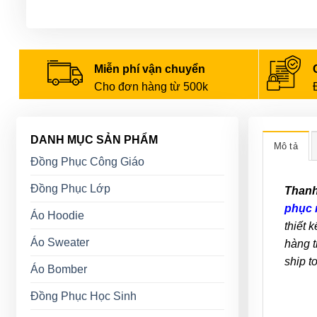
Miễn phí vận chuyển
Cho đơn hàng từ 500k
DANH MỤC SẢN PHẨM
Mô tả
Đồng Phục Công Giáo
Đồng Phục Lớp
Thanh
phục 
Áo Hoodie
thiết 
Áo Sweater
hàng t
ship t
Áo Bomber
Đồng Phục Học Sinh