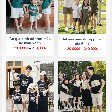
Áo gia đình cổ tròn mùa
Set váy yếm đồng phục
hè màu xanh
gia đình
Khoảng
120,000
₫
–
210,000
₫
Khoảng
120,000
₫
–
340,000
₫
giá:
giá:
từ
từ
120,000₫
120,000
đến
đến
210,000₫
340,000