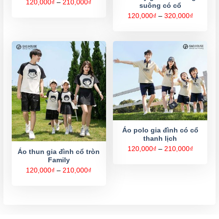
Khoảng
120,000
₫
–
210,000
₫
suông có cổ
giá:
từ
Khoảng
120,000
₫
–
320,000
₫
120,000₫
giá:
đến
từ
210,000₫
120,000
đến
320,000
Áo polo gia đình có cổ
thanh lịch
Khoảng
120,000
₫
–
210,000
₫
Áo thun gia đình cổ tròn
giá:
Family
từ
120,000
Khoảng
120,000
₫
–
210,000
₫
đến
giá:
210,000
từ
120,000₫
đến
210,000₫