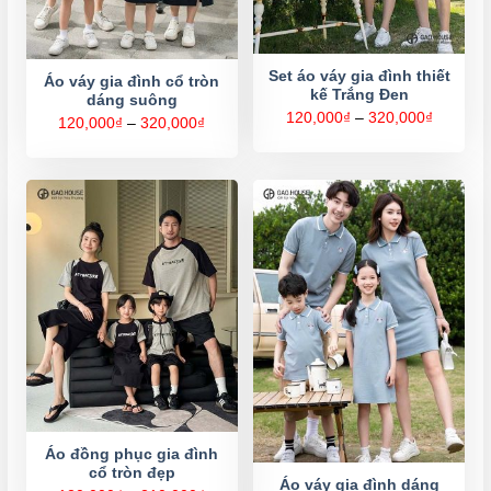
Set áo váy gia đình thiết
Áo váy gia đình cổ tròn
kế Trắng Đen
dáng suông
Khoảng
120,000
₫
–
320,000
₫
Khoảng
120,000
₫
–
320,000
₫
giá:
giá:
từ
từ
120,000
120,000₫
đến
đến
320,000
320,000₫
Áo đồng phục gia đình
cổ tròn đẹp
Áo váy gia đình dáng