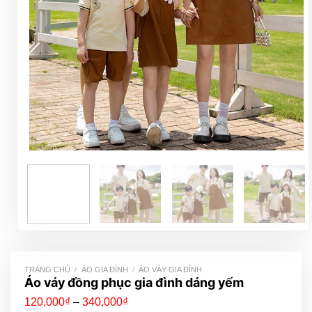
TRANG CHỦ
/
ÁO GIA ĐÌNH
/
ÁO VÁY GIA ĐÌNH
Áo váy đồng phục gia đình dáng yếm
Khoảng
120,000
₫
–
340,000
₫