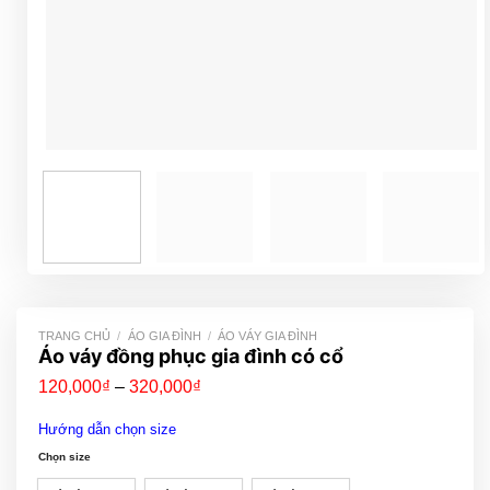
TRANG CHỦ
/
ÁO GIA ĐÌNH
/
ÁO VÁY GIA ĐÌNH
Áo váy đồng phục gia đình có cổ
Khoảng
120,000
₫
–
320,000
₫
giá:
từ
Hướng dẫn chọn size
120,000₫
đến
Chọn size
320,000₫