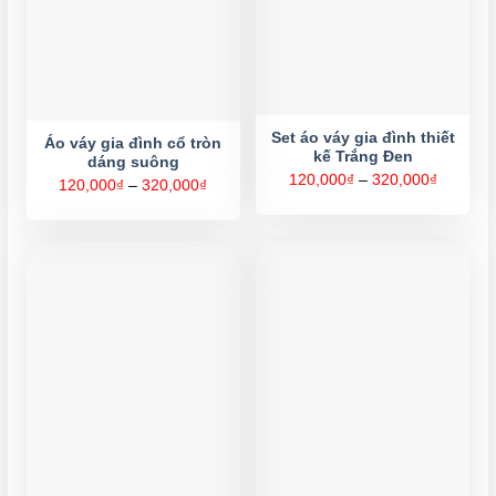
Set áo váy gia đình thiết
Áo váy gia đình cổ tròn
kế Trắng Đen
dáng suông
Khoảng
120,000
₫
–
320,000
₫
Khoảng
120,000
₫
–
320,000
₫
giá:
giá:
từ
từ
120,000
120,000₫
đến
đến
320,000
320,000₫