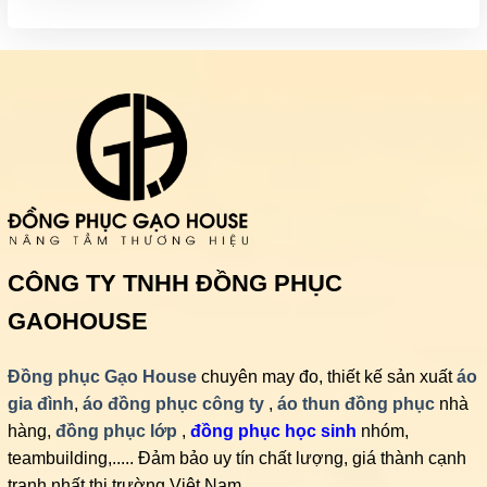
đến
210,000₫
CÔNG TY TNHH ĐỒNG PHỤC
GAOHOUSE
Đồng phục Gạo House
chuyên may đo, thiết kế sản xuất
áo
gia đình
,
áo đồng phục công ty
,
áo thun đồng phục
nhà
hàng,
đồng phục lớp
,
đồng phục học sinh
nhóm,
teambuilding,..... Đảm bảo uy tín chất lượng, giá thành cạnh
tranh nhất thị trường Việt Nam.