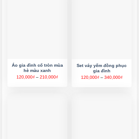
Áo gia đình cổ tròn mùa
Set váy yếm đồng phục
hè màu xanh
gia đình
Khoảng
120,000
₫
–
210,000
₫
Khoảng
120,000
₫
–
340,000
₫
giá:
giá:
từ
từ
120,000₫
120,000
đến
đến
210,000₫
340,000