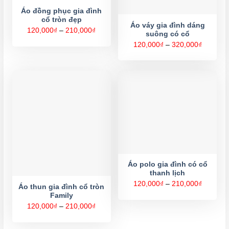
Áo đồng phục gia đình
cổ tròn đẹp
Áo váy gia đình dáng
Khoảng
120,000
₫
–
210,000
₫
suông có cổ
giá:
từ
Khoảng
120,000
₫
–
320,000
₫
120,000₫
giá:
đến
từ
210,000₫
120,000
đến
320,000
Áo polo gia đình có cổ
thanh lịch
Khoảng
120,000
₫
–
210,000
₫
Áo thun gia đình cổ tròn
giá:
Family
từ
120,000
Khoảng
120,000
₫
–
210,000
₫
đến
giá:
210,000
từ
120,000₫