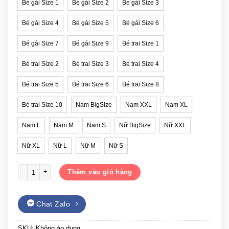
Bé gái Size 1
Bé gái Size 2
Bé gái Size 3
Bé gái Size 4
Bé gái Size 5
Bé gái Size 6
Bé gái Size 7
Bé gái Size 9
Bé trai Size 1
Bé trai Size 2
Bé trai Size 3
Bé trai Size 4
Bé trai Size 5
Bé trai Size 6
Bé trai Size 8
Bé trai Size 10
Nam BigSize
Nam XXL
Nam XL
Nam L
Nam M
Nam S
Nữ BigSize
Nữ XXL
Nữ XL
Nữ L
Nữ M
Nữ S
Áo váy đồng phục gia đình có cổ số lượng
Thêm vào giỏ hàng
Chat Zalo
SKU:
Không áp dụng