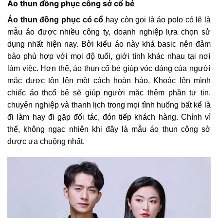
Áo thun đồng phục công sở cổ bẻ
Áo thun đồng phục có cổ
hay còn gọi là áo polo có lẽ là
mẫu áo được nhiều công ty, doanh nghiệp lựa chọn sử
dụng nhất hiện nay. Bởi kiểu áo này khá basic nên đảm
bảo phù hợp với mọi độ tuổi, giới tính khác nhau tại nơi
làm việc. Hơn thế, áo thun cổ bẻ giúp vóc dáng của người
mặc được tôn lên một cách hoàn hảo. Khoác lên mình
chiếc áo thcổ bẻ sẽ giúp người mặc thêm phần tự tin,
chuyên nghiệp và thanh lịch trong mọi tình huống bất kể là
đi làm hay đi gặp đối tác, đón tiếp khách hàng. Chính vì
thế, không ngạc nhiên khi đây là mẫu áo thun công sở
được ưa chuộng nhất.