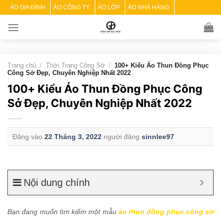
Skip
ÁO GIA ĐÌNH
ÁO CÔNG TY
ÁO LỚP
ÁO NHÀ HÀNG
to
content
Trang chủ
/
Thời Trang Công Sở
/
100+ Kiểu Áo Thun Đồng Phục
Công Sở Đẹp, Chuyên Nghiệp Nhất 2022
100+ Kiểu Áo Thun Đồng Phục Công
Sở Đẹp, Chuyên Nghiệp Nhất 2022
Đăng vào
22 Tháng 3, 2022
người đăng
sinnlee97
Nội dung chính
Bạn đang muốn tìm kiếm một mẫu
áo thun đồng phục công sở