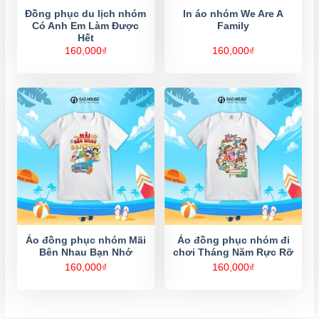
Đồng phục du lịch nhóm
In áo nhóm We Are A
Có Anh Em Làm Được
Family
Hết
160,000
₫
160,000
₫
Áo đồng phục nhóm Mãi
Áo đồng phục nhóm đi
Bên Nhau Bạn Nhớ
chơi Tháng Năm Rực Rỡ
160,000
₫
160,000
₫