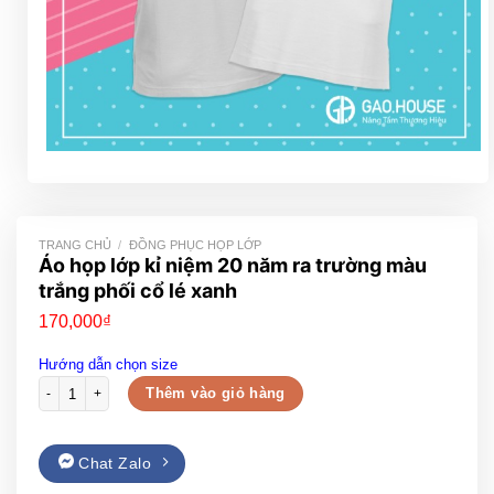
TRANG CHỦ
/
ĐỒNG PHỤC HỌP LỚP
Áo họp lớp kỉ niệm 20 năm ra trường màu
trắng phối cổ lé xanh
170,000
₫
Hướng dẫn chọn size
Áo họp lớp kỉ niệm 20 năm ra trường màu trắng phối cổ lé xanh số lượng
Thêm vào giỏ hàng
Chat Zalo