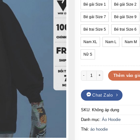
Bé gái Size 1
Bé gái Size 2
Bé gái Size 7
Bé gái Size 9
Bé trai Size 5
Bé trai Size 6
Nam XL
Nam L
Nam M
Nữ S
Áo hoodie nỉ bông dễ thương phù
Thêm vào gi
Chat Zalo
SKU:
Không áp dụng
Danh mục:
Áo Hoodie
Thẻ:
áo hoodie