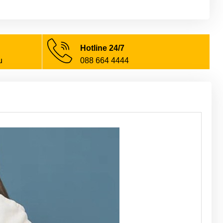
Hotline 24/7
u
088 664 4444