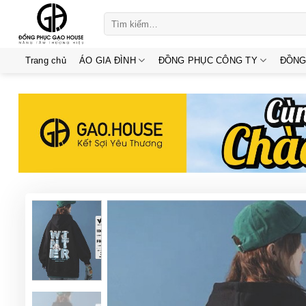
Skip
Tìm
to
kiếm:
content
Trang chủ
ÁO GIA ĐÌNH
ĐỒNG PHỤC CÔNG TY
ĐỒNG