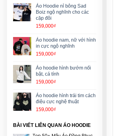
Áo Hoodie nỉ bông Sad
Boiz ngộ nghĩnh cho các
cặp đôi
159,000
₫
Áo hoodie nam, nữ với hình
in cực ngộ nghĩnh
159,000
₫
Áo hoodie hình bướm nổi
bật, cá tính
159,000
₫
Áo hoodie hình trái tim cách
điệu cực nghệ thuật
159,000
₫
BÀI VIẾT LIÊN QUAN ÁO HOODIE
Top 50+ Mẫu Áo Đồng Phục