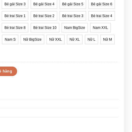
Bé gái Size 3
Bé gái Size 4
Bé gái Size 5
Bé gái Size 6
Bé trai Size 1
Bé trai Size 2
Bé trai Size 3
Bé trai Size 4
Bé trai Size 8
Bé trai Size 10
Nam BigSize
Nam XXL
Nam S
Nữ BigSize
Nữ XXL
Nữ XL
Nữ L
Nữ M
 hợp cho nam, nữ số lượng
ỏ hàng