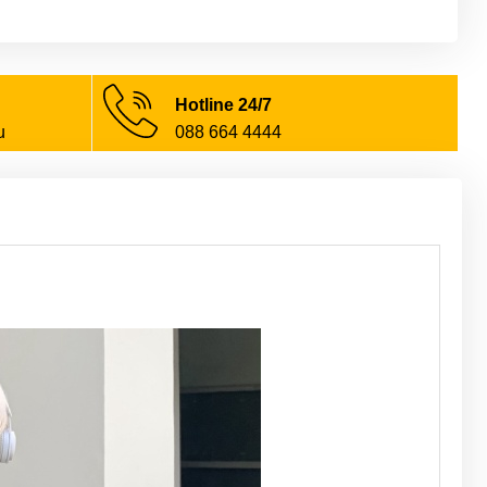
Hotline 24/7
u
088 664 4444