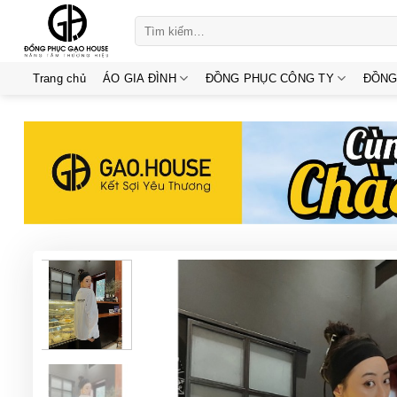
Skip
Tìm
to
kiếm:
content
Trang chủ
ÁO GIA ĐÌNH
ĐỒNG PHỤC CÔNG TY
ĐỒNG