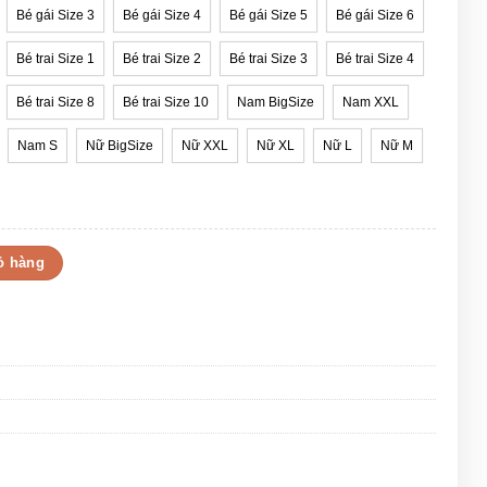
Bé gái Size 3
Bé gái Size 4
Bé gái Size 5
Bé gái Size 6
Bé trai Size 1
Bé trai Size 2
Bé trai Size 3
Bé trai Size 4
Bé trai Size 8
Bé trai Size 10
Nam BigSize
Nam XXL
Nam S
Nữ BigSize
Nữ XXL
Nữ XL
Nữ L
Nữ M
en, trắng số lượng
ỏ hàng