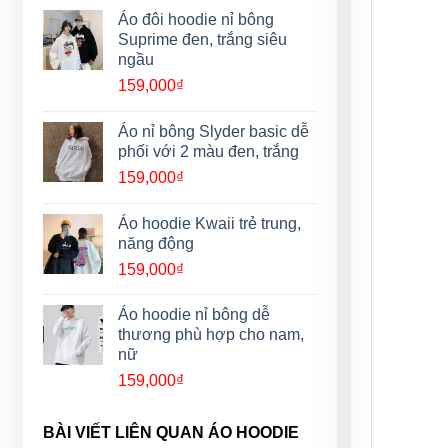
Áo đôi hoodie nỉ bông
Suprime đen, trắng siêu
ngầu
159,000
₫
Áo nỉ bông Slyder basic dễ
phối với 2 màu đen, trắng
159,000
₫
Áo hoodie Kwaii trẻ trung,
năng động
159,000
₫
Áo hoodie nỉ bông dễ
thương phù hợp cho nam,
nữ
159,000
₫
BÀI VIẾT LIÊN QUAN ÁO HOODIE