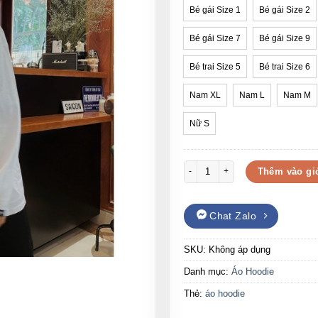
Bé gái Size 1
Bé gái Size 2
Bé gái Size 7
Bé gái Size 9
Bé trai Size 5
Bé trai Size 6
Nam XL
Nam L
Nam M
Nữ S
Áo hoodie mùa đông Misout màu đ
Thêm vào gi
Chat Zalo
SKU:
Không áp dụng
Danh mục:
Áo Hoodie
Thẻ:
áo hoodie