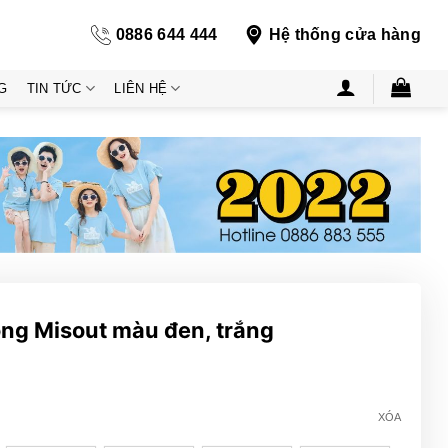
0886 644 444
Hệ thống cửa hàng
G
TIN TỨC
LIÊN HỆ
ng Misout màu đen, trắng
XÓA