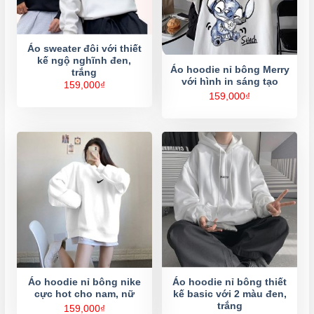
Áo sweater đôi với thiết
kế ngộ nghĩnh đen,
Áo hoodie nỉ bông Merry
trắng
với hình in sáng tạo
159,000
₫
159,000
₫
Áo hoodie nỉ bông nike
Áo hoodie nỉ bông thiết
cực hot cho nam, nữ
kế basic với 2 màu đen,
trắng
159,000
₫