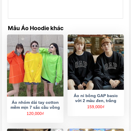
Mẫu Áo Hoodie khác
Áo nỉ bông GAP basic
với 2 màu đen, trắng
Áo nhóm dài tay cotton
159,000
₫
mềm mịn 7 sắc cầu vồng
120,000
₫