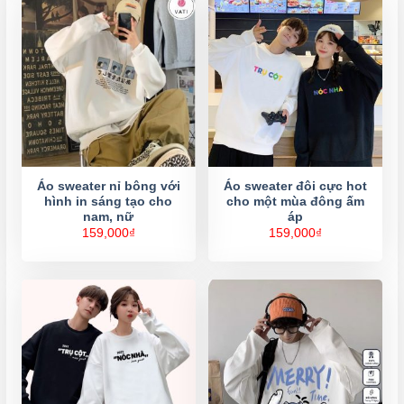
Áo sweater nỉ bông với
Áo sweater đôi cực hot
hình in sáng tạo cho
cho một mùa đông ấm
nam, nữ
áp
159,000
₫
159,000
₫