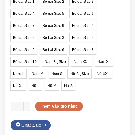
Bé gái Size 1
Bé gái Size 2
Bé gái Size 3
Bé gái Size 4
Bé gái Size 5
Bé gái Size 6
Bé gái Size 7
Bé gái Size 9
Bé trai Size 1
Bé trai Size 2
Bé trai Size 3
Bé trai Size 4
Bé trai Size 5
Bé trai Size 6
Bé trai Size 8
Bé trai Size 10
Nam BigSize
Nam XXL
Nam XL
Nam L
Nam M
Nam S
Nữ BigSize
Nữ XXL
Nữ XL
Nữ L
Nữ M
Nữ S
Áo hoodie Drew nỉ bông mềm mại cao cấp số lượng
Thêm vào giỏ hàng
Chat Zalo