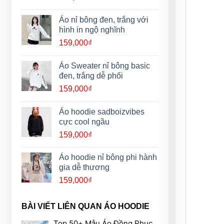
Áo nỉ bông đen, trắng với
hình in ngộ nghĩnh
159,000
₫
Áo Sweater nỉ bông basic
đen, trắng dễ phối
159,000
₫
Áo hoodie sadboizvibes
cực cool ngầu
159,000
₫
Áo hoodie nỉ bông phi hành
gia dễ thương
159,000
₫
BÀI VIẾT LIÊN QUAN ÁO HOODIE
Top 50+ Mẫu Áo Đồng Phục