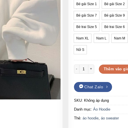
Bé gái Size 1
Bé gái Size 2
Bé gái Size 7
Bé gái Size 9
Bé trai Size 5
Bé trai Size 6
Nam XL
Nam L
Nam M
Nữ S
Áo hoodie nỉ bông Imagine số lư
Thêm vào gi
Chat Zalo
SKU:
Không áp dụng
Danh mục:
Áo Hoodie
Thẻ:
áo hoodie
,
áo sweater