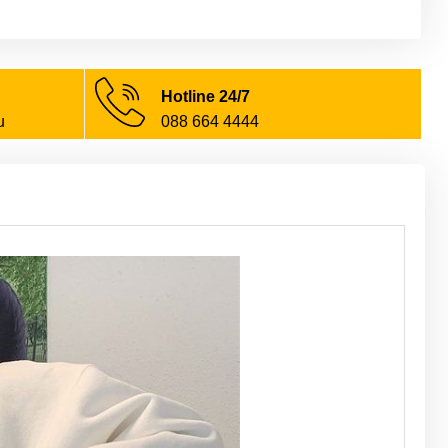
Hotline 24/7
u
088 664 4444