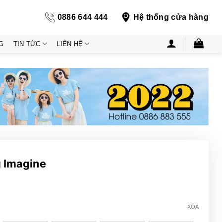
0886 644 444
Hệ thống cửa hàng
G
TIN TỨC
LIÊN HỆ
g Imagine
XÓA