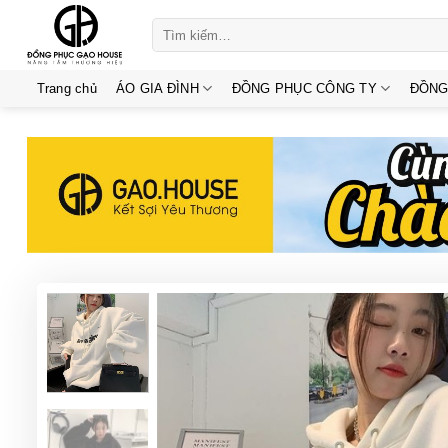
Skip
Tìm
to
kiếm:
content
Trang chủ
ÁO GIA ĐÌNH
ĐỒNG PHỤC CÔNG TY
ĐỒNG