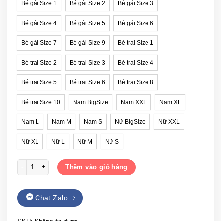
Bé gái Size 1
Bé gái Size 2
Bé gái Size 3
Bé gái Size 4
Bé gái Size 5
Bé gái Size 6
Bé gái Size 7
Bé gái Size 9
Bé trai Size 1
Bé trai Size 2
Bé trai Size 3
Bé trai Size 4
Bé trai Size 5
Bé trai Size 6
Bé trai Size 8
Bé trai Size 10
Nam BigSize
Nam XXL
Nam XL
Nam L
Nam M
Nam S
Nữ BigSize
Nữ XXL
Nữ XL
Nữ L
Nữ M
Nữ S
Áo gia đình SMILE màu hồng phấn số lượng
Thêm vào giỏ hàng
Chat Zalo