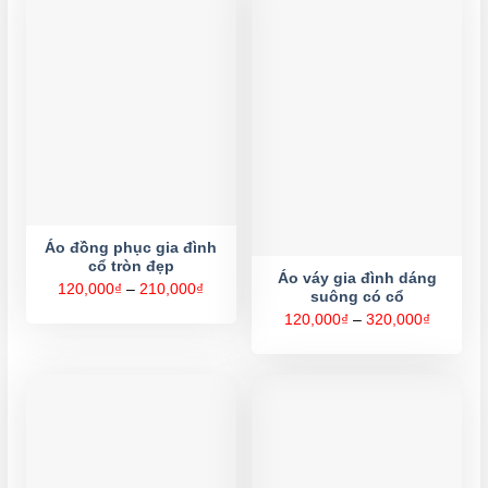
Áo đồng phục gia đình
cổ tròn đẹp
Áo váy gia đình dáng
Khoảng
120,000
₫
–
210,000
₫
suông có cổ
giá:
từ
Khoảng
120,000
₫
–
320,000
₫
120,000₫
giá:
đến
từ
210,000₫
120,000
đến
320,000