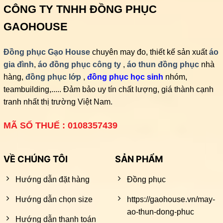
CÔNG TY TNHH ĐỒNG PHỤC
GAOHOUSE
Đồng phục Gạo House
chuyên may đo, thiết kế sản xuất
áo
gia đình
,
áo đồng phục công ty
,
áo thun đồng phục
nhà
hàng,
đồng phục lớp
,
đồng phục học sinh
nhóm,
teambuilding,..... Đảm bảo uy tín chất lượng, giá thành cạnh
tranh nhất thị trường Việt Nam.
MÃ SỐ THUẾ : 0108357439
VỀ CHÚNG TÔI
SẢN PHẨM
Hướng dẫn đặt hàng
Đồng phục
Hướng dẫn chọn size
https://gaohouse.vn/may-
ao-thun-dong-phuc
Hướng dẫn thanh toán