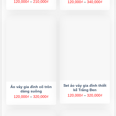
Khoảng
120,000
₫
–
210,000
₫
Khoảng
120,000
₫
–
340,000
₫
giá:
giá:
từ
từ
120,000₫
120,000
đến
đến
210,000₫
340,000
Set áo váy gia đình thiết
Áo váy gia đình cổ tròn
kế Trắng Đen
dáng suông
Khoảng
120,000
₫
–
320,000
₫
Khoảng
120,000
₫
–
320,000
₫
giá:
giá:
từ
từ
120,000
120,000₫
đến
đến
320,000
320,000₫