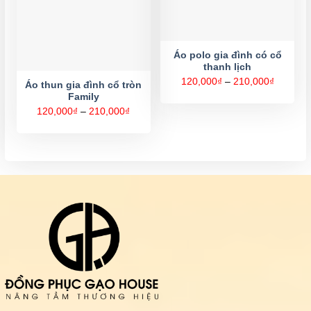
Áo polo gia đình có cổ
thanh lịch
Khoảng
120,000
₫
–
210,000
₫
Áo thun gia đình cổ tròn
giá:
Family
từ
120,000
Khoảng
120,000
₫
–
210,000
₫
đến
giá:
210,000
từ
120,000₫
đến
210,000₫