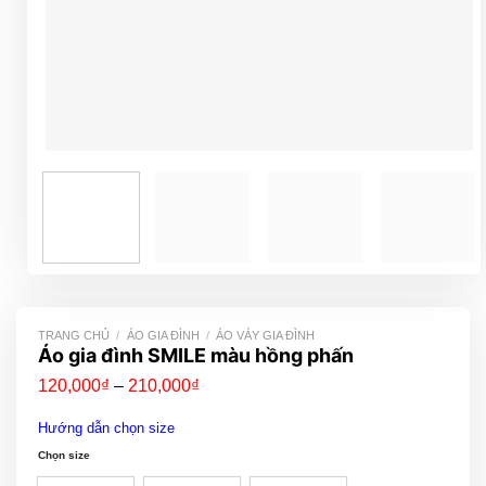
TRANG CHỦ
/
ÁO GIA ĐÌNH
/
ÁO VÁY GIA ĐÌNH
Áo gia đình SMILE màu hồng phấn
Khoảng
120,000
₫
–
210,000
₫
giá:
từ
Hướng dẫn chọn size
120,000₫
đến
Chọn size
210,000₫