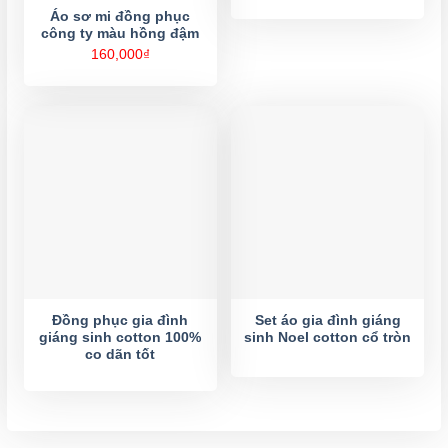
từ
Áo sơ mi đồng phục
120,000
công ty màu hồng đậm
đến
210,000
160,000
₫
Đồng phục gia đình
Set áo gia đình giáng
giáng sinh cotton 100%
sinh Noel cotton cổ tròn
co dãn tốt