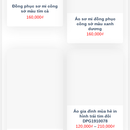
Đồng phục sơ mi công
sở màu tím cà
160,000
₫
Áo sơ mi đồng phục
công sở màu xanh
dương
160,000
₫
Áo gia đình mùa hè in
hình trái tim đôi
DPG1910078
Khoảng
120,000
₫
–
210,000
₫
giá: