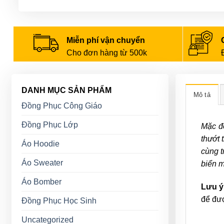
Miễn phí vận chuyển
Cho đơn hàng từ 500k
DANH MỤC SẢN PHẨM
Mô tả
Đồng Phục Công Giáo
Đồng Phục Lớp
Mặc đồ
thướt 
Áo Hoodie
cùng t
Áo Sweater
biển m
Áo Bomber
Lưu ý
để đượ
Đồng Phục Học Sinh
Uncategorized