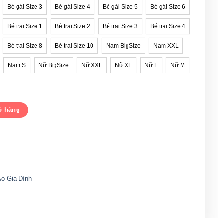
Bé gái Size 3
Bé gái Size 4
Bé gái Size 5
Bé gái Size 6
Bé trai Size 1
Bé trai Size 2
Bé trai Size 3
Bé trai Size 4
Bé trai Size 8
Bé trai Size 10
Nam BigSize
Nam XXL
Nam S
Nữ BigSize
Nữ XXL
Nữ XL
Nữ L
Nữ M
DPG1960053 số lượng
ỏ hàng
Áo Gia Đình