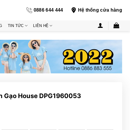
0886 644 444
Hệ thống cửa hàng
G
TIN TỨC
LIÊN HỆ
iển Gạo House DPG1960053
ng
000₫
000₫