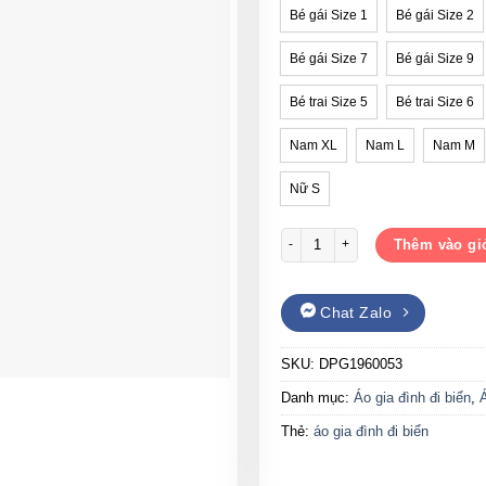
Bé gái Size 1
Bé gái Size 2
Bé gái Size 7
Bé gái Size 9
Bé trai Size 5
Bé trai Size 6
Nam XL
Nam L
Nam M
Nữ S
Áo gia đình đi biển Gạo House 
Thêm vào gi
Chat Zalo
SKU:
DPG1960053
Danh mục:
Áo gia đình đi biển
,
Thẻ:
áo gia đình đi biển