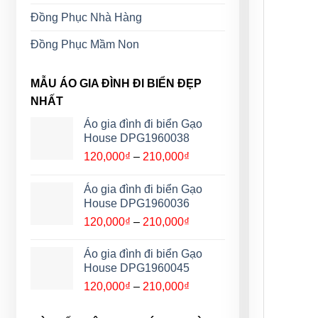
Đồng Phục Nhà Hàng
Đồng Phục Mầm Non
MẪU ÁO GIA ĐÌNH ĐI BIỂN ĐẸP
NHẤT
Áo gia đình đi biển Gạo
House DPG1960038
Khoảng
120,000
₫
–
210,000
₫
giá:
từ
Áo gia đình đi biển Gạo
120,000₫
House DPG1960036
đến
Khoảng
120,000
₫
–
210,000
₫
210,000₫
giá:
từ
Áo gia đình đi biển Gạo
120,000₫
House DPG1960045
đến
Khoảng
120,000
₫
–
210,000
₫
210,000₫
giá:
từ