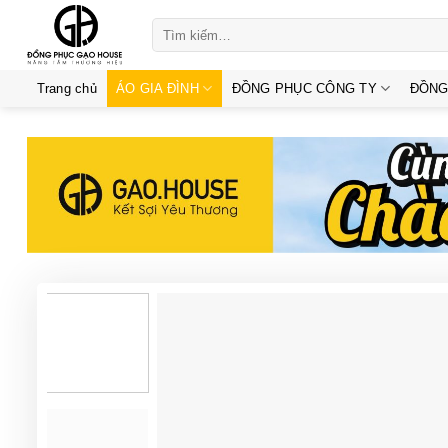
Skip
Tìm
to
kiếm:
content
Trang chủ
ÁO GIA ĐÌNH
ĐỒNG PHỤC CÔNG TY
ĐỒNG