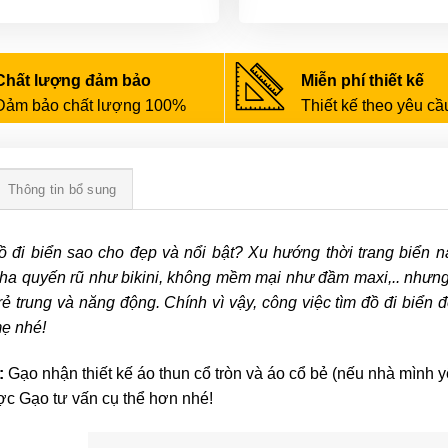
Chất lượng đảm bảo
Miễn phí thiết kế
Đảm bảo chất lượng 100%
Thiết kế theo yêu cầ
Thông tin bổ sung
 đi biển sao cho đẹp và nổi bật? Xu hướng thời trang biển 
tha quyến rũ như bikini, không mềm mại như đầm maxi,.. nhưng 
rẻ trung và năng động. Chính vì vậy, công việc tìm đồ đi biển 
ẹ nhé!
:
Gạo nhận thiết kế áo thun cổ tròn và áo cổ bẻ (nếu nhà mình 
c Gạo tư vấn cụ thể hơn nhé!