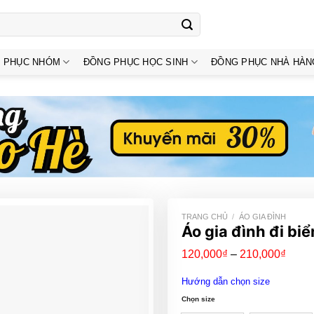
 PHỤC NHÓM
ĐỒNG PHỤC HỌC SINH
ĐỒNG PHỤC NHÀ HÀN
TRANG CHỦ
/
ÁO GIA ĐÌNH
Áo gia đình đi b
Khoả
120,000
₫
–
210,000
₫
giá:
từ
Hướng dẫn chọn size
120,
đến
Chọn size
210,