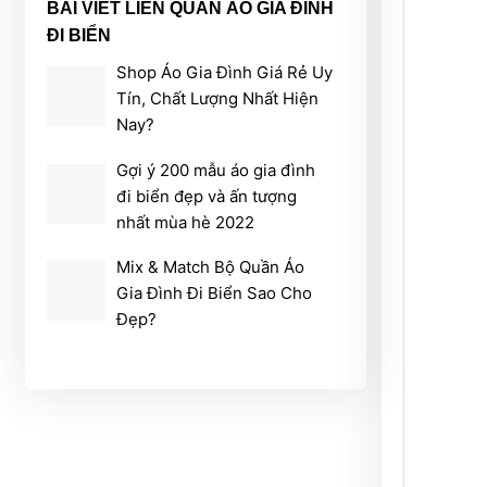
BÀI VIẾT LIÊN QUAN ÁO GIA ĐÌNH
120,000₫
ĐI BIỂN
đến
210,000₫
Shop Áo Gia Đình Giá Rẻ Uy
Tín, Chất Lượng Nhất Hiện
Nay?
Gợi ý 200 mẫu áo gia đình
đi biển đẹp và ấn tượng
nhất mùa hè 2022
Mix & Match Bộ Quần Áo
Gia Đình Đi Biển Sao Cho
Đẹp?