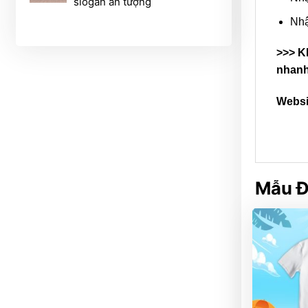
slogan ấn tượng
Nh
>>> 
nhanh
Websi
Mẫu Đ