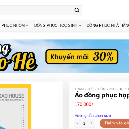
 PHỤC NHÓM
ĐỒNG PHỤC HỌC SINH
ĐỒNG PHỤC NHÀ HÀN
TRANG CHỦ
/
ĐỒNG PHỤC HỌP L
Áo đồng phục họp
170,000
₫
Hướng dẫn chọn size
Áo đồng phục họp lớp kỷ niệm 4
Thêm vào gi