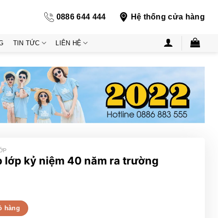
0886 644 444
Hệ thống cửa hàng
G
TIN TỨC
LIÊN HỆ
ỚP
 lớp kỷ niệm 40 năm ra trường
0 năm ra trường số lượng
ỏ hàng