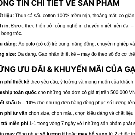
NG TIN CHI TIẾT VỀ SẢN PHẨM
t liệu:
Thun cá sấu cotton 100% mềm mịn, thoáng mát, co giãn 4
h in:
Được thực hiện bởi công nghệ in chuyển nhiệt hiện đại – t
 bong tróc.
u dáng:
Áo polo (có cổ) trẻ trung, năng động, chuyên nghiệp v
g size:
Đa dạng, Gạo nhận thiết kế – may đo theo số đo cơ th
ỮNG ƯU ĐÃI & KHUYẾN MÃI CỦA G
n phí thiết kế
theo yêu cầu, ý tưởng và mong muốn của khách
eship toàn quốc
cho những hóa đơn có giá trị trên 500.000 
ết khấu 5 – 10%
cho những đơn hàng đồng phục số lượng lớ
n phí tư vấn
chọn size, chọn màu, chọn kiểu dáng và chất liệu
 trả miễn phí
1-1 trong vòng 7 ngày với những sản phẩm phát si
ận
may
đồng phục
số lượng ít
hoặc
may bổ sung
từ 2 chiếc tr