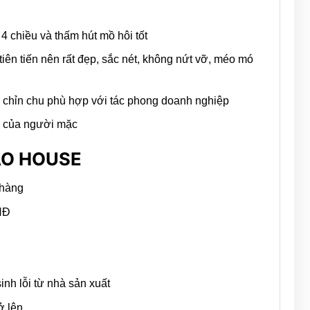
 chiều và thấm hút mồ hôi tốt
iên tiến nên rất đẹp, sắc nét, không nứt vỡ, méo mó
à chỉn chu phù hợp với tác phong doanh nghiệp
ể của người mặc
ẠO HOUSE
 hàng
VNĐ
n
nh lỗi từ nhà sản xuất
ở lên