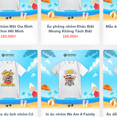
nhóm Một Gia Đình
Áo phông nhóm Khác Biệt
Mẫu á
Chơi Hết Mình
Nhưng Không Tách Biệt
160,000
₫
160,000
₫
c du lịch nhóm Có
Áo đồ
In áo nhóm We Are A Family