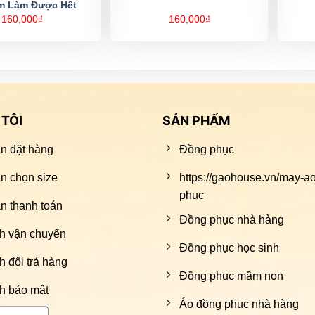
m Làm Được Hết
160,000
₫
160,000
₫
TÔI
SẢN PHẨM
n đặt hàng
Đồng phục
n chọn size
https://gaohouse.vn/may-a
phuc
 thanh toán
Đồng phục nhà hàng
h vận chuyển
Đồng phục học sinh
h đổi trả hàng
Đồng phục mầm non
h bảo mật
Áo đồng phục nhà hàng