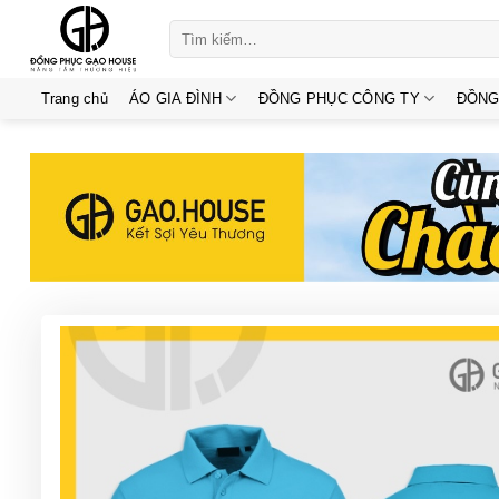
Skip
Tìm
to
kiếm:
content
Trang chủ
ÁO GIA ĐÌNH
ĐỒNG PHỤC CÔNG TY
ĐỒNG