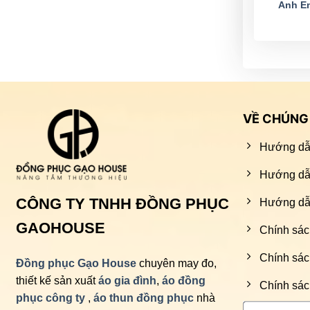
Anh E
VỀ CHÚNG 
Hướng dẫ
Hướng dẫ
CÔNG TY TNHH ĐỒNG PHỤC
Hướng dẫn
GAOHOUSE
Chính sác
Chính sác
Đồng phục Gạo House
chuyên may đo,
thiết kế sản xuất
áo gia đình
,
áo đồng
Chính sác
phục công ty
,
áo thun đồng phục
nhà