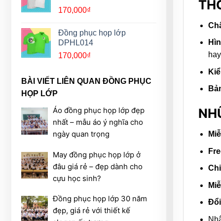
THÔ
170,000
₫
Chấ
Đồng phục họp lớp
Hìn
DPHL014
hay
170,000
₫
Kiể
BÀI VIẾT LIÊN QUAN ĐỒNG PHỤC
Bản
HỌP LỚP
Áo đồng phục họp lớp đẹp
NH
nhất – mẫu áo ý nghĩa cho
ngày quan trọng
Miễ
Fre
May đồng phục họp lớp ở
đâu giá rẻ – đẹp dành cho
Chi
cựu học sinh?
Miễ
Đồng phục họp lớp 30 năm
Đổi
đẹp, giá rẻ với thiết kế
Nh