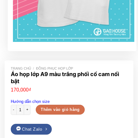
TRANG CHỦ
/
ĐỒNG PHỤC HỌP LỚP
Áo họp lớp A9 màu trắng phối cổ cam nổi
bật
170,000
₫
Hướng dẫn chọn size
Áo họp lớp A9 màu trắng phối cổ cam nổi bật số lượng
Thêm vào giỏ hàng
Chat Zalo