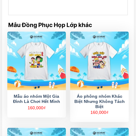
Mẫu Đồng Phục Họp Lớp khác
Mẫu áo nhóm Một Gia
Áo phông nhóm Khác
Đình Là Chơi Hết Mình
Biệt Nhưng Không Tách
Biệt
160,000
₫
160,000
₫