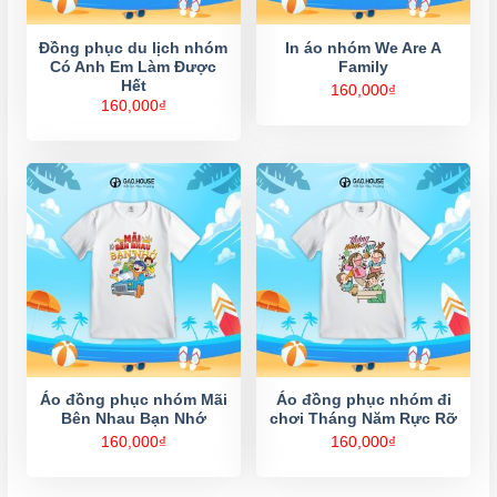
Đồng phục du lịch nhóm
In áo nhóm We Are A
Có Anh Em Làm Được
Family
Hết
160,000
₫
160,000
₫
Áo đồng phục nhóm Mãi
Áo đồng phục nhóm đi
Bên Nhau Bạn Nhớ
chơi Tháng Năm Rực Rỡ
160,000
₫
160,000
₫