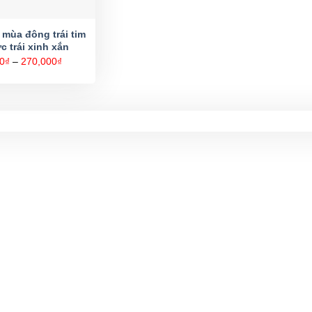
 mùa đông trái tim
c trái xinh xắn
Khoảng
0
₫
–
270,000
₫
giá:
từ
160,000₫
đến
270,000₫