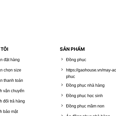
TÔI
SẢN PHẨM
n đặt hàng
Đồng phục
n chọn size
https://gaohouse.vn/may-a
phuc
 thanh toán
Đồng phục nhà hàng
h vận chuyển
Đồng phục học sinh
h đổi trả hàng
Đồng phục mầm non
h bảo mật