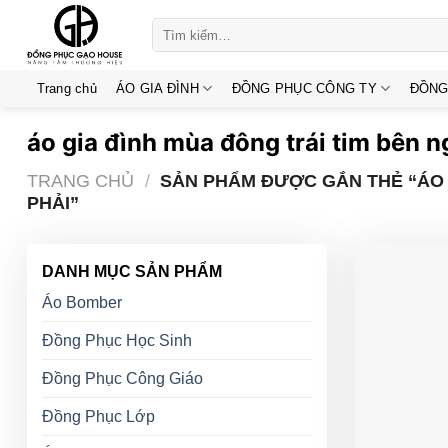
Skip
Tìm
to
kiếm:
content
Trang chủ
ÁO GIA ĐÌNH
ĐỒNG PHỤC CÔNG TY
ĐỒNG
áo gia đình mùa đông trái tim bên n
TRANG CHỦ
/
SẢN PHẨM ĐƯỢC GẮN THẺ “ÁO 
PHẢI”
DANH MỤC SẢN PHẨM
Áo Bomber
Đồng Phục Học Sinh
Đồng Phục Công Giáo
Đồng Phục Lớp