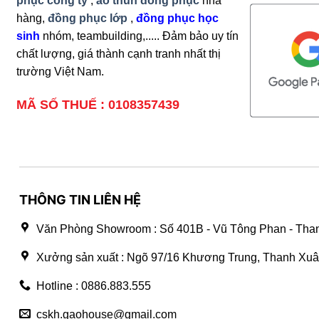
phục công ty
,
áo thun đồng phục
nhà
hàng,
đồng phục lớp
,
đồng phục học
sinh
nhóm, teambuilding,..... Đảm bảo uy tín
chất lượng, giá thành cạnh tranh nhất thị
trường Việt Nam.
MÃ SỐ THUẾ : 0108357439
THÔNG TIN LIÊN HỆ
Văn Phòng Showroom : Số 401B - Vũ Tông Phan - Than
Xưởng sản xuất : Ngõ 97/16 Khương Trung, Thanh Xuâ
Hotline : 0886.883.555
cskh.gaohouse@gmail.com